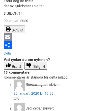
Förut dog de flesta
där av sjukdomar i hjärtat.
8 SIDOR/TT
20 januari 2020
Skriv ut
Email
Dela
Vad tycker du om nyheten?
Bra:
2
Dåligt:
6
13 kommentarer
Kommentarer är stängda för detta inlägg.
Stormtroopers
skriver:
20 januari, 2020 kl. 10:56
OK
Jedi order
skriver: