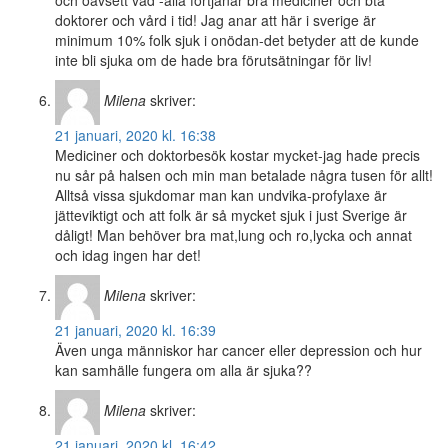
och oavsett vad -alla förtjänar bra mediciner och bta
doktorer och vård i tid! Jag anar att här i sverige är
minimum 10% folk sjuk i onödan-det betyder att de kunde
inte bli sjuka om de hade bra förutsätningar för liv!
Milena
skriver:
21 januari, 2020 kl. 16:38
Mediciner och doktorbesök kostar mycket-jag hade precis
nu sår på halsen och min man betalade några tusen för allt!
Alltså vissa sjukdomar man kan undvika-profylaxe är
jätteviktigt och att folk är så mycket sjuk i just Sverige är
dåligt! Man behöver bra mat,lung och ro,lycka och annat
och idag ingen har det!
Milena
skriver:
21 januari, 2020 kl. 16:39
Även unga människor har cancer eller depression och hur
kan samhälle fungera om alla är sjuka??
Milena
skriver:
21 januari, 2020 kl. 16:42