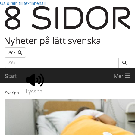
Gå direkt till textinnehåll
Sök
Söktext
Start
Mer
Lyssna
Sverige