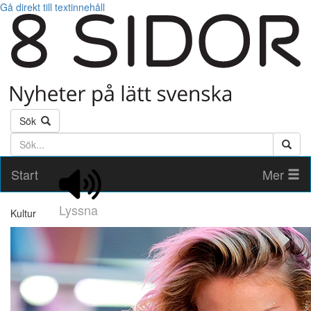
Gå direkt till textinnehåll
Sök
Söktext
Start
Mer
Lyssna
Kultur