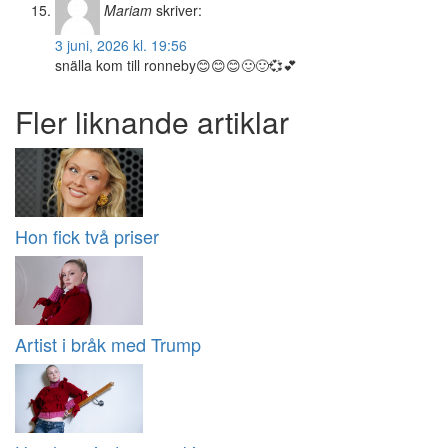
Mariam
skriver:
3 juni, 2026 kl. 19:56
snälla kom till ronneby😊😊😊🙂🙂💞💕
Fler liknande artiklar
Hon fick två priser
Artist i bråk med Trump