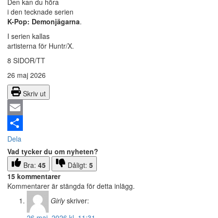
Den kan du höra
i den tecknade serien
K-Pop: Demonjägarna
.
I serien kallas
artisterna för Huntr/X.
8 SIDOR/TT
26 maj 2026
Skriv ut
Email
Dela
Vad tycker du om nyheten?
Bra:
45
Dåligt:
5
15 kommentarer
Kommentarer är stängda för detta inlägg.
Girly
skriver:
26 maj, 2026 kl. 11:31