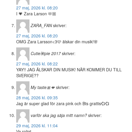
27 maj, 2026 kl. 08:20
I 💗 Zara Larson 🫶🏼
ZARA_FAN
skriver:
27 maj, 2026 kl. 08:20
OMG Zara Larsson<3🩷 älskar din musik!🌸
Cutie🌺pie 2017
skriver:
27 maj, 2026 kl. 08:22
YAY!! JAG ÄLSKAR DIN MUSIK! NÄR KOMMER DU TILL
SVERIGE??
My taste🎀💋
skriver:
28 maj, 2026 kl. 09:35
Jag är super glad för zara pink och Bts grattis💞💞
varför ska jag säja mitt namn?
skriver:
29 maj, 2026 kl. 11:04
Va roligt