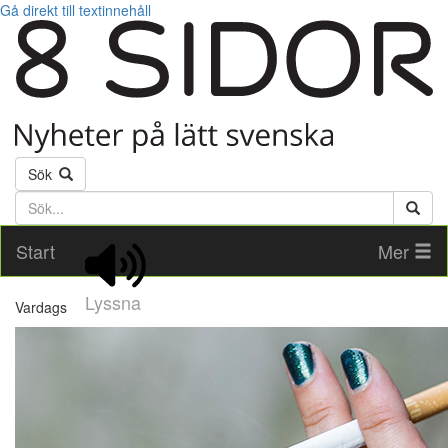
Gå direkt till textinnehåll
Sök
Söktext
Start
Mer
Lyssna
Vardags