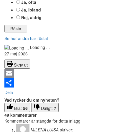
Ja, ofta
Ja, ibland
Nej, aldrig
Se hur andra har röstat
Loading ...
27 maj 2026
Skriv ut
Email
Dela
Vad tycker du om nyheten?
Bra:
56
Dåligt:
7
49 kommentarer
Kommentarer är stängda för detta inlägg.
MILENA LUISA
skriver: