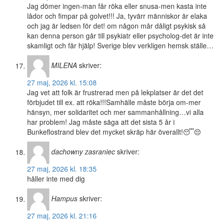
Jag dömer ingen-man får röka eller snusa-men kasta inte
lådor och fimpar på golvet!!! Ja, tyvärr människor är elaka
och jag är ledsen för det! om någon mår dåligt psykisk så
kan denna person går till psykiatr eller psycholog-det är inte
skamligt och får hjälp! Sverige blev verkligen hemsk ställe…
MILENA
skriver:
27 maj, 2026 kl. 15:08
Jag vet att folk är frustrerad men på lekplatser är det det
förbjudet till ex. att röka!!!Samhälle måste börja om-mer
hänsyn, mer solidaritet och mer sammanhållning…vi alla
har problem! Jag måste säga att det sista 5 år i
Bunkeflostrand blev det mycket skräp här överallt!😴😔
dachowny zasraniec
skriver:
27 maj, 2026 kl. 18:35
håller inte med dig
Hampus
skriver:
27 maj, 2026 kl. 21:16