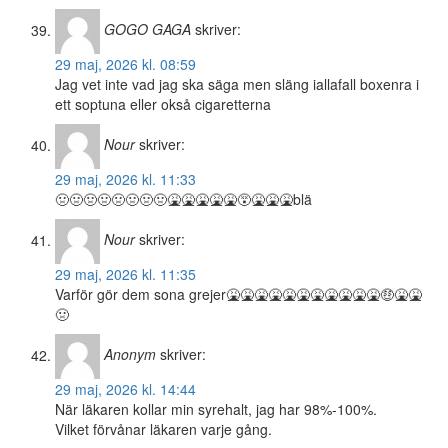
GOGO GAGA
skriver:
29 maj, 2026 kl. 08:59
Jag vet inte vad jag ska säga men släng iallafall boxenra i
ett soptuna eller okså cigaretterna
Nour
skriver:
29 maj, 2026 kl. 11:33
🤢🤢🤢🤢🤢🤢🤢🤢🤮🤮🤮🤮🤮😵🤮🤮🤮blä
Nour
skriver:
29 maj, 2026 kl. 11:35
Varför gör dem sona grejer🤮🤮🤮🤮🤮🤮🤮🤮🤮🤮🤮🤑🤮🤮
🤢
Anonym
skriver:
29 maj, 2026 kl. 14:44
När läkaren kollar min syrehalt, jag har 98%-100%.
Vilket förvånar läkaren varje gång.