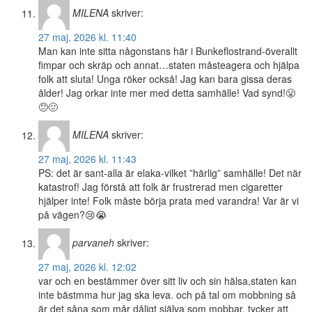
MILENA
skriver:
27 maj, 2026 kl. 11:40
Man kan inte sitta någonstans här i Bunkeflostrand-överallt
fimpar och skräp och annat…staten måsteagera och hjälpa
folk att sluta! Unga röker också! Jag kan bara gissa deras
ålder! Jag orkar inte mer med detta samhälle! Vad synd!😤
😠🤢
MILENA
skriver:
27 maj, 2026 kl. 11:43
PS: det är sant-alla är elaka-vilket ”härlig” samhälle! Det när
katastrof! Jag förstå att folk är frustrerad men cigaretter
hjälper inte! Folk måste börja prata med varandra! Var är vi
på vägen?😢😭
parvaneh
skriver:
27 maj, 2026 kl. 12:02
var och en bestämmer över sitt liv och sin hälsa,staten kan
inte bästmma hur jag ska leva. och på tal om mobbning så
är det såna som mår dåligt själva som mobbar. tycker att