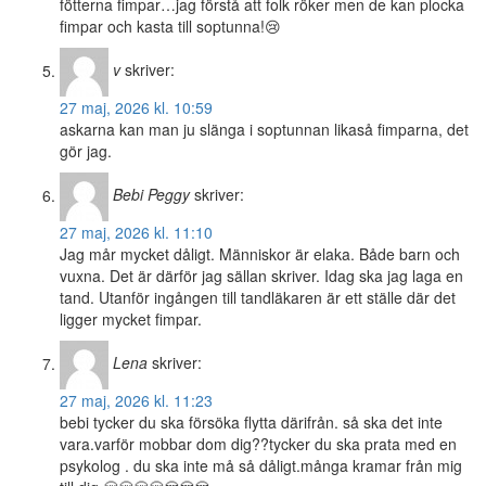
fötterna fimpar…jag förstå att folk röker men de kan plocka
fimpar och kasta till soptunna!😢
v
skriver:
27 maj, 2026 kl. 10:59
askarna kan man ju slänga i soptunnan likaså fimparna, det
gör jag.
Bebi Peggy
skriver:
27 maj, 2026 kl. 11:10
Jag mår mycket dåligt. Människor är elaka. Både barn och
vuxna. Det är därför jag sällan skriver. Idag ska jag laga en
tand. Utanför ingången till tandläkaren är ett ställe där det
ligger mycket fimpar.
Lena
skriver:
27 maj, 2026 kl. 11:23
bebi tycker du ska försöka flytta därifrån. så ska det inte
vara.varför mobbar dom dig??tycker du ska prata med en
psykolog . du ska inte må så dåligt.många kramar från mig