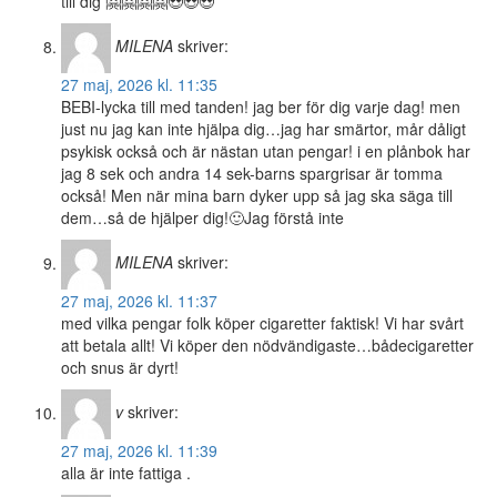
till dig 🤗🤗🤗🤗😍😍😍
MILENA
skriver:
27 maj, 2026 kl. 11:35
BEBI-lycka till med tanden! jag ber för dig varje dag! men
just nu jag kan inte hjälpa dig…jag har smärtor, mår dåligt
psykisk också och är nästan utan pengar! i en plånbok har
jag 8 sek och andra 14 sek-barns spargrisar är tomma
också! Men när mina barn dyker upp så jag ska säga till
dem…så de hjälper dig!🙂Jag förstå inte
MILENA
skriver:
27 maj, 2026 kl. 11:37
med vilka pengar folk köper cigaretter faktisk! Vi har svårt
att betala allt! Vi köper den nödvändigaste…bådecigaretter
och snus är dyrt!
v
skriver:
27 maj, 2026 kl. 11:39
alla är inte fattiga .