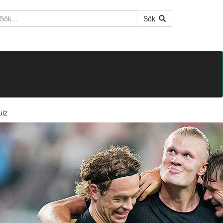
ktext
Sök
uiz