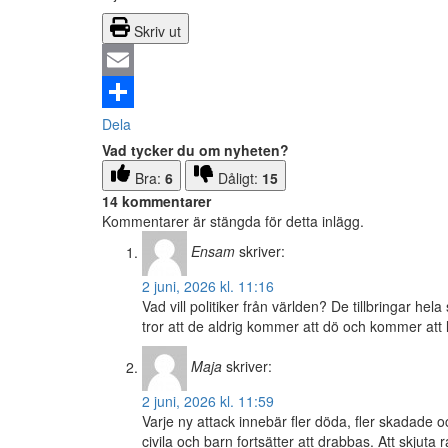
Skriv ut
Email
Dela
Vad tycker du om nyheten?
Bra:
6
Dåligt:
15
14 kommentarer
Kommentarer är stängda för detta inlägg.
Ensam
skriver:
2 juni, 2026 kl. 11:16
Vad vill politiker från världen? De tillbringar he
tror att de aldrig kommer att dö och kommer att l
Maja
skriver:
2 juni, 2026 kl. 11:59
Varje ny attack innebär fler döda, fler skadade oc
civila och barn fortsätter att drabbas. Att skjut