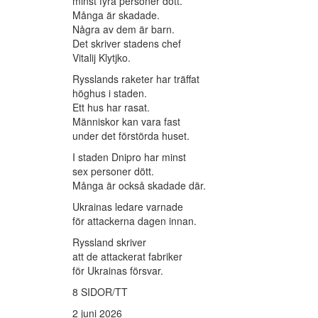
minst fyra personer dött.
Många är skadade.
Några av dem är barn.
Det skriver stadens chef
Vitalij Klytjko.
Rysslands raketer har träffat
höghus i staden.
Ett hus har rasat.
Människor kan vara fast
under det förstörda huset.
I staden Dnipro har minst
sex personer dött.
Många är också skadade där.
Ukrainas ledare varnade
för attackerna dagen innan.
Ryssland skriver
att de attackerat fabriker
för Ukrainas försvar.
8 SIDOR/TT
2 juni 2026