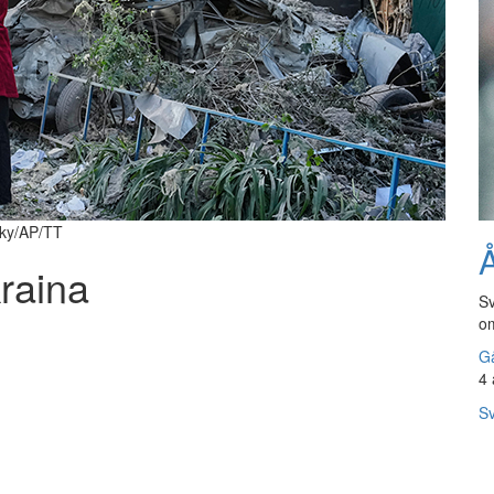
sky/AP/TT
Å
raina
Sv
om
Gå
4 
Sv