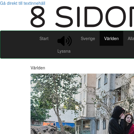
Gå direkt till textinnehåll
Start
Sverige
Världen
All
Lyssna
Världen