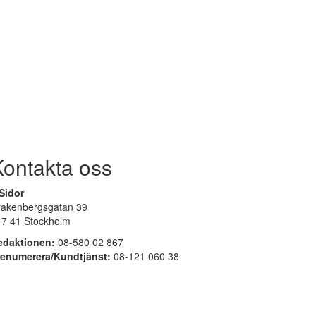
Kontakta oss
Sidor
rakenbergsgatan 39
17 41 Stockholm
edaktionen:
08-580 02 867
renumerera/Kundtjänst:
08-121 060 38