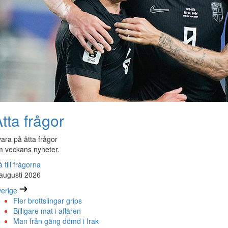
tta frågor
ara på åtta frågor
 veckans nyheter.
 till frågorna
augusti 2026
erige
Fler brottslingar grips
Billigare mat i affären
Man från gäng dömd i Irak