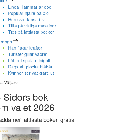
ltur
Linda Hammar är död
Populär hjälte på bio
Hon ska dansa i tv
Titta på viktiga maskiner
Tips på lättlästa böcker
ardags
Han fiskar kräftor
Turister gillar vädret
Lätt att spela minigolf
Dags att plocka blåbär
Kvinnor ser vackrare ut
la Väljare
 Sidors bok
om valet 2026
adda ner lättlästa boken gratis