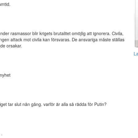
amtid.
r rasmassor blir krigets brutalitet omöjlig att ignorera. Civila,
ngen attack mot civila kan försvaras. De ansvariga måste ställas
 de orsakar.
L
enyhet
et tar slut nån gång. varför är alla så rädda för Putin?
 .