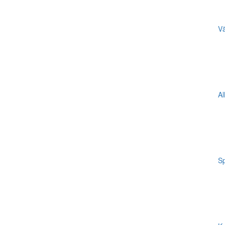
Vä
Al
Sp