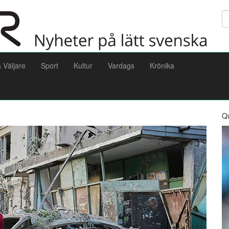
Sö
a Väljare
Sport
Kultur
Vardags
Krönika
Q