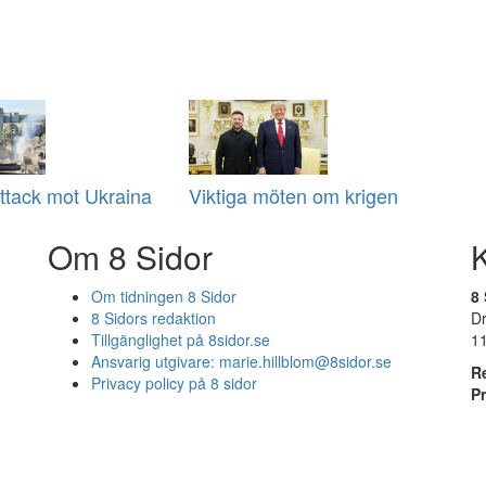
attack mot Ukraina
Viktiga möten om krigen
Om 8 Sidor
Om tidningen 8 Sidor
8 
8 Sidors redaktion
D
Tillgänglighet på 8sidor.se
1
Ansvarig utgivare:
marie.hillblom@8sidor.se
R
Privacy policy på 8 sidor
P