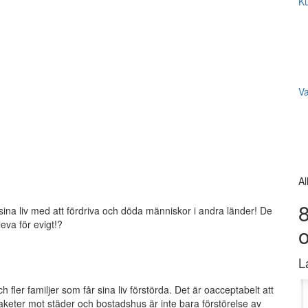
Ku
V
Al
8
la sina liv med att fördriva och döda människor i andra länder! De
eva för evigt!?
L
h fler familjer som får sina liv förstörda. Det är oacceptabelt att
a raketer mot städer och bostadshus är inte bara förstörelse av