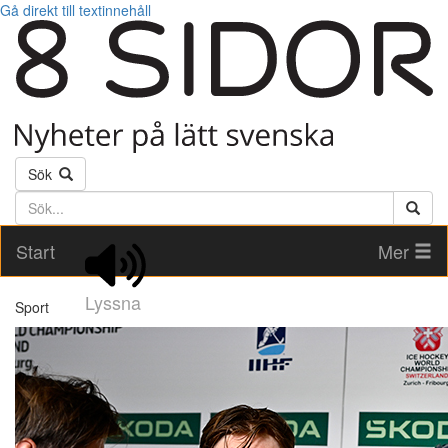
Gå direkt till textinnehåll
Sök
Söktext
Start
Mer
Lyssna
Sport