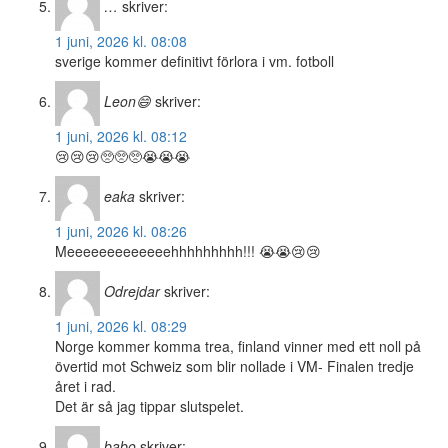
…
skriver:
1 juni, 2026 kl. 08:08
sverige kommer definitivt förlora i vm. fotboll
Leon😄
skriver:
1 juni, 2026 kl. 08:12
😢😢😢🥺🥺🥺😭😭😭
eaka
skriver:
1 juni, 2026 kl. 08:26
Meeeeeeeeeeeeehhhhhhhhh!!! 😭😭😢😢
Odrejdar
skriver:
1 juni, 2026 kl. 08:29
Norge kommer komma trea, finland vinner med ett noll på
övertid mot Schweiz som blir nollade i VM- Finalen tredje
året i rad.
Det är så jag tippar slutspelet.
babo
skriver: