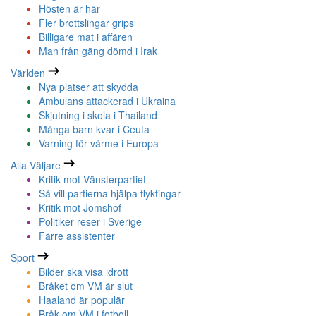
Hösten är här
Fler brottslingar grips
Billigare mat i affären
Man från gäng dömd i Irak
Världen
Nya platser att skydda
Ambulans attackerad i Ukraina
Skjutning i skola i Thailand
Många barn kvar i Ceuta
Varning för värme i Europa
Alla Väljare
Kritik mot Vänsterpartiet
Så vill partierna hjälpa flyktingar
Kritik mot Jomshof
Politiker reser i Sverige
Färre assistenter
Sport
Bilder ska visa idrott
Bråket om VM är slut
Haaland är populär
Bråk om VM i fotboll