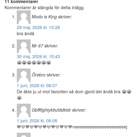
11 kommentarer
Kommentarer är stängda för detta inlägg.
Modo is King
skriver:
29 maj, 2026 kl. 10:28
bra ändå
Mr 67
skriver:
30 maj, 2026 kl. 15:43
😭😭😭😭😭😭😭
Örebro
skriver:
1 juni, 2026 kl. 08:07
De åkte ju ut mot favoriten så dom gjord det ändå bra 😭😭
😭
Gbfftfghtykttufddktdr
skriver:
1 juni, 2026 kl. 08:08
💙🩵💙🩵💙🩵💙🩵💙🩵💙🩵💙neeeeeeeeeeeeeeeeeeeeej