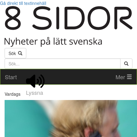
Gå direkt till textinnehåll
Sök
Söktext
Start
Mer
Lyssna
Vardags