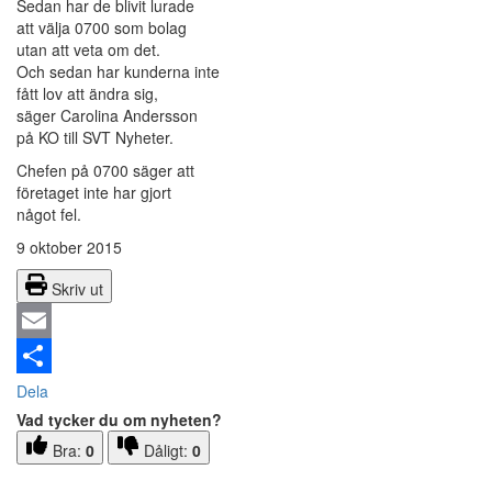
Sedan har de blivit lurade
att välja 0700 som bolag
utan att veta om det.
Och sedan har kunderna inte
fått lov att ändra sig,
säger Carolina Andersson
på KO till SVT Nyheter.
Chefen på 0700 säger att
företaget inte har gjort
något fel.
9 oktober 2015
Skriv ut
Email
Dela
Vad tycker du om nyheten?
Bra:
0
Dåligt:
0