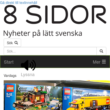
Gå direkt till textinnehåll
Sök
Söktext
Start
Mer
Lyssna
Vardags