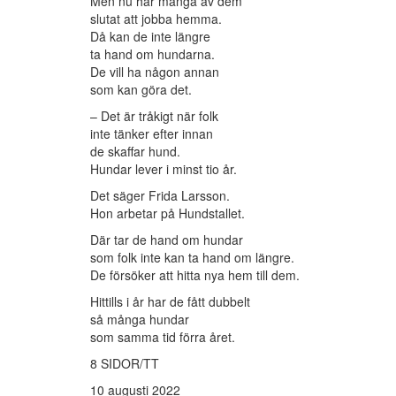
Men nu har många av dem
slutat att jobba hemma.
Då kan de inte längre
ta hand om hundarna.
De vill ha någon annan
som kan göra det.
– Det är tråkigt när folk
inte tänker efter innan
de skaffar hund.
Hundar lever i minst tio år.
Det säger Frida Larsson.
Hon arbetar på Hundstallet.
Där tar de hand om hundar
som folk inte kan ta hand om längre.
De försöker att hitta nya hem till dem.
Hittills i år har de fått dubbelt
så många hundar
som samma tid förra året.
8 SIDOR/TT
10 augusti 2022