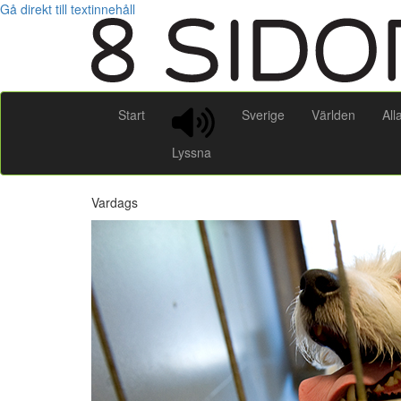
Gå direkt till textinnehåll
Start
Sverige
Världen
All
Lyssna
Vardags