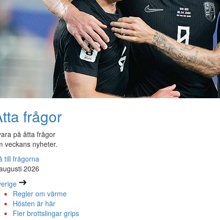
tta frågor
ara på åtta frågor
 veckans nyheter.
 till frågorna
augusti 2026
erige
Regler om värme
Hösten är här
Fler brottslingar grips