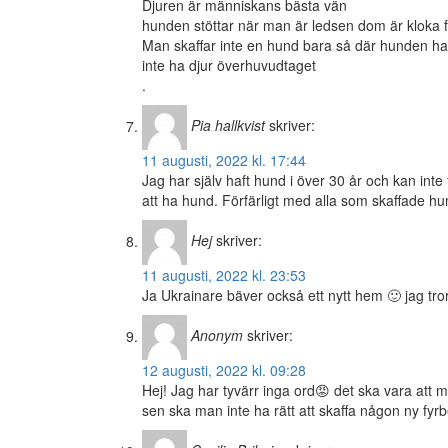
Djuren är människans bästa vän
hunden stöttar när man är ledsen dom är kloka f
Man skaffar inte en hund bara så där hunden har 
inte ha djur överhuvudtaget
.
Pia hallkvist
skriver:
11 augusti, 2022 kl. 17:44
Jag har själv haft hund i över 30 år och kan int
att ha hund. Förfärligt med alla som skaffade hu
Hej
skriver:
11 augusti, 2022 kl. 23:53
Ja Ukrainare bäver också ett nytt hem 🙂 jag tr
Anonym
skriver:
12 augusti, 2022 kl. 09:28
Hej! Jag har tyvärr inga ord😡 det ska vara att 
sen ska man inte ha rätt att skaffa någon ny fyr