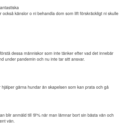
antastiska
också känslor o ni behandla dom som lift förskräckligt ni skulle
e förstå dessa människor som inte tänker efter vad det innebär
nd under pandemin och nu inte tar sitt ansvar.
or hjälper gärna hundar än skapelsen som kan prata och gå
man blir anmäld till 💯% när man lämnar bort sin bästa vän och
bent vän.