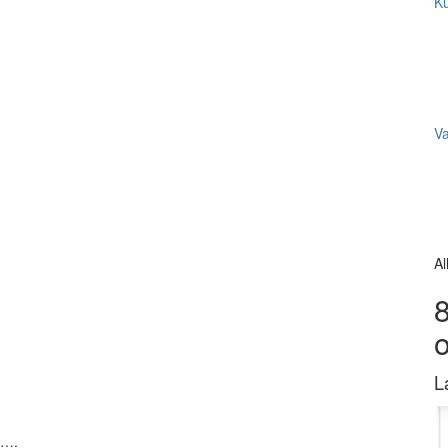
Ku
V
Al
8
L
….