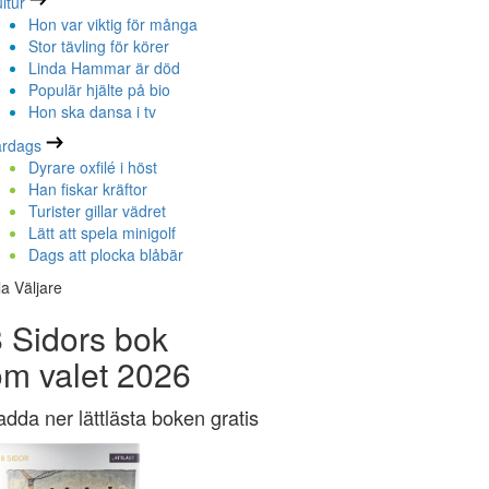
ltur
Hon var viktig för många
Stor tävling för körer
Linda Hammar är död
Populär hjälte på bio
Hon ska dansa i tv
ardags
Dyrare oxfilé i höst
Han fiskar kräftor
Turister gillar vädret
Lätt att spela minigolf
Dags att plocka blåbär
la Väljare
 Sidors bok
om valet 2026
adda ner lättlästa boken gratis