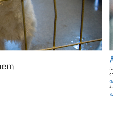
Å
 hem
Sv
om
Gå
4 
Sv