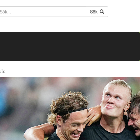
ktext
Sök
uiz