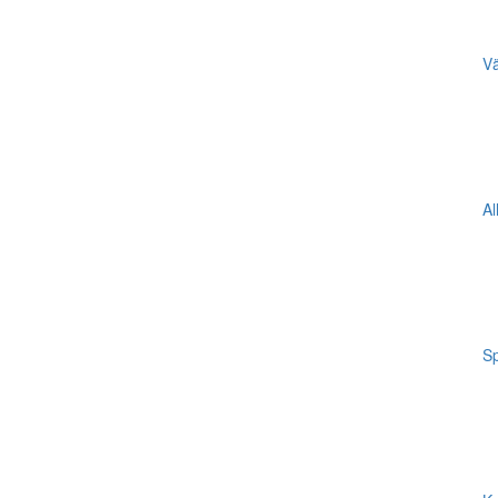
Vä
Al
Sp