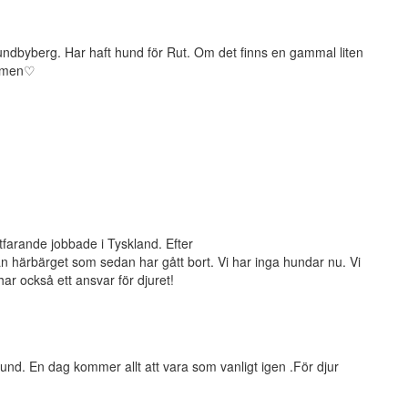
undbyberg. Har haft hund för Rut. Om det finns en gammal liten
ommen♡
rtfarande jobbade i Tyskland. Efter
 härbärget som sedan har gått bort. Vi har inga hundar nu. Vi
ar också ett ansvar för djuret!
hund. En dag kommer allt att vara som vanligt igen .För djur