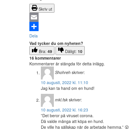
Skriv ut
Email
Dela
Vad tycker du om nyheten?
Bra:
49
Dåligt:
10
16 kommentarer
Kommentarer är stängda för detta inlägg.
Shohreh
skriver:
10 augusti, 2022 kl. 11:10
Jag kan ta hand om en hund!
mkl.fsk
skriver:
10 augusti, 2022 kl. 16:23
”Det beror på viruset corona.
Då valde många att köpa en hund.
De ville ha sällskap när de arbetade hemma.” 