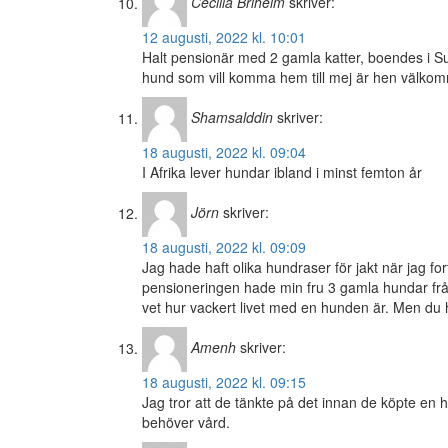
Cecilia Briheim
skriver:
12 augusti, 2022 kl. 10:01
Halt pensionär med 2 gamla katter, boendes i S
hund som vill komma hem till mej är hen välk
Shamsalddin
skriver:
18 augusti, 2022 kl. 09:04
I Afrika lever hundar ibland i minst femton år
Jörn
skriver:
18 augusti, 2022 kl. 09:09
Jag hade haft olika hundraser för jakt när jag fo
pensioneringen hade min fru 3 gamla hundar från
vet hur vackert livet med en hunden är. Men du h
Amenh
skriver:
18 augusti, 2022 kl. 09:15
Jag tror att de tänkte på det innan de köpte en 
behöver vård.