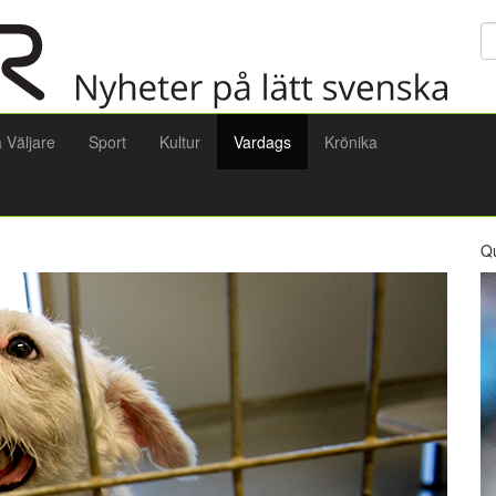
Sö
a Väljare
Sport
Kultur
Vardags
Krönika
Q