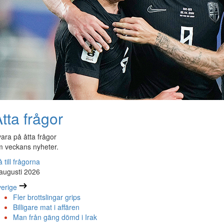
tta frågor
ara på åtta frågor
 veckans nyheter.
 till frågorna
augusti 2026
erige
Fler brottslingar grips
Billigare mat i affären
Man från gäng dömd i Irak