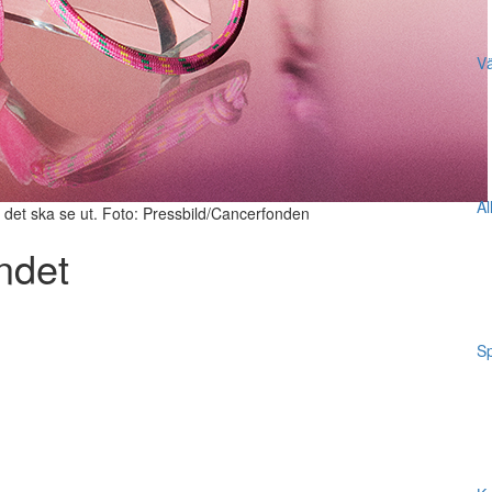
Vä
Al
det ska se ut. Foto: Pressbild/Cancerfonden
ndet
Sp