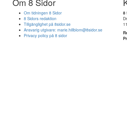
Om 8 Sidor
Om tidningen 8 Sidor
8 
8 Sidors redaktion
D
Tillgänglighet på 8sidor.se
1
Ansvarig utgivare:
marie.hillblom@8sidor.se
R
Privacy policy på 8 sidor
P