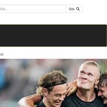
ktext
Sök
uiz