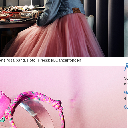
ets rosa band. Foto: Pressbild/Cancerfonden
Å
Sv
om
Gå
4 
Sv