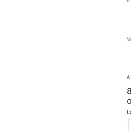
Ku
V
Al
8
L