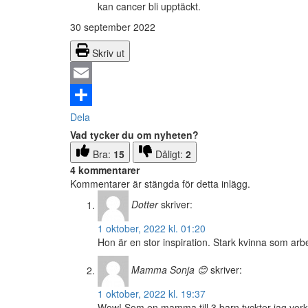
kan cancer bli upptäckt.
30 september 2022
Skriv ut
Email
Dela
Vad tycker du om nyheten?
Bra:
15
Dåligt:
2
4 kommentarer
Kommentarer är stängda för detta inlägg.
Dotter
skriver:
1 oktober, 2022 kl. 01:20
Hon är en stor inspiration. Stark kvinna som arb
Mamma Sonja 😊
skriver:
1 oktober, 2022 kl. 19:37
Wow! Som en mamma till 3 barn tyckter jag verkli