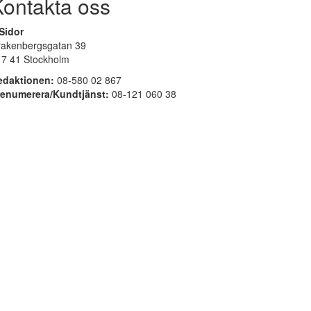
Kontakta oss
Sidor
rakenbergsgatan 39
17 41 Stockholm
edaktionen:
08-580 02 867
renumerera/Kundtjänst:
08-121 060 38