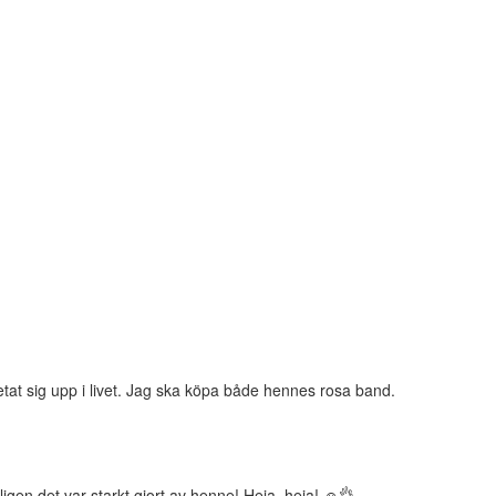
etat sig upp i livet. Jag ska köpa både hennes rosa band.
gen det var starkt gjort av henne! Heja, heja! ☺️👌