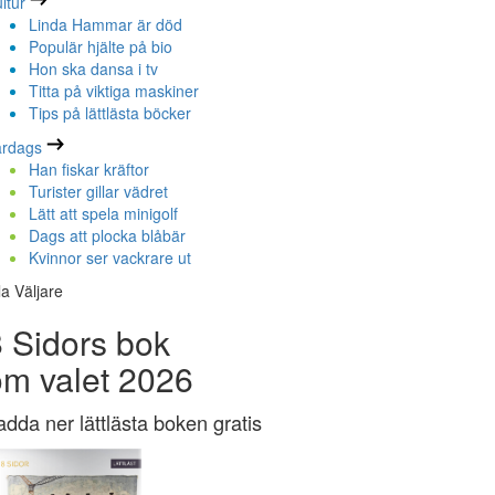
ltur
Linda Hammar är död
Populär hjälte på bio
Hon ska dansa i tv
Titta på viktiga maskiner
Tips på lättlästa böcker
ardags
Han fiskar kräftor
Turister gillar vädret
Lätt att spela minigolf
Dags att plocka blåbär
Kvinnor ser vackrare ut
la Väljare
 Sidors bok
om valet 2026
adda ner lättlästa boken gratis