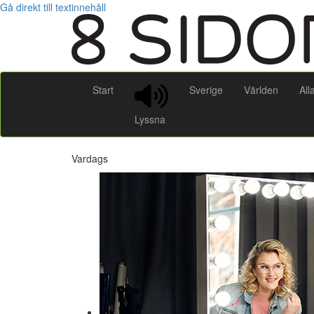
Gå direkt till textinnehåll
Start
Sverige
Världen
All
Lyssna
Vardags