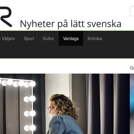
Sö
a Väljare
Sport
Kultur
Vardags
Krönika
Q