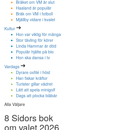
Bråket om VM är slut
Haaland är populär
Bråk om VM i fotboll
Mjällby vidare i kvalet
Kultur
Hon var viktig för många
Stor tävling för körer
Linda Hammar är död
Populär hjälte på bio
Hon ska dansa i tv
Vardags
Dyrare oxfilé i höst
Han fiskar kräftor
Turister gillar vädret
Lätt att spela minigolf
Dags att plocka blåbär
Alla Väljare
8 Sidors bok
om valet 2026