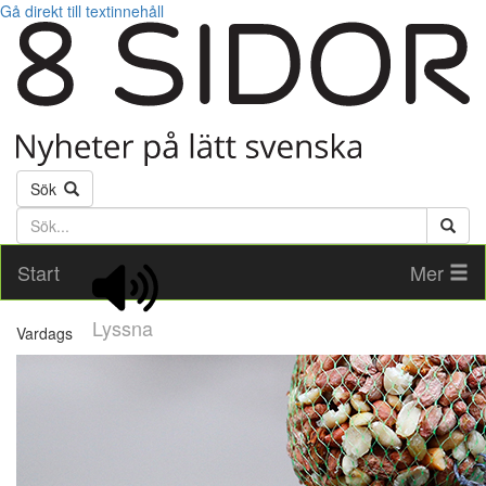
Gå direkt till textinnehåll
Sök
Söktext
Start
Mer
Lyssna
Vardags