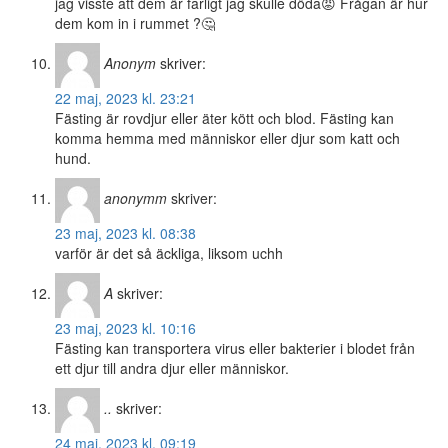
jag visste att dem är farligt jag skulle döda😡 Frågan är hur
dem kom in i rummet ?🤔
Anonym
skriver:
22 maj, 2023 kl. 23:21
Fästing är rovdjur eller äter kött och blod. Fästing kan
komma hemma med människor eller djur som katt och
hund.
anonymm
skriver:
23 maj, 2023 kl. 08:38
varför är det så äckliga, liksom uchh
A
skriver:
23 maj, 2023 kl. 10:16
Fästing kan transportera virus eller bakterier i blodet från
ett djur till andra djur eller människor.
..
skriver:
24 maj, 2023 kl. 09:19