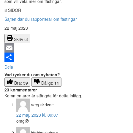
som vill veta mer om fästingar.
8 SIDOR
Sajten där du rapporterar om fästingar
22 maj 2023
Skriv ut
Email
Dela
Vad tycker du om nyheten?
Bra:
59
Dåligt:
11
23 kommentarer
Kommentarer är stängda för detta inlägg.
omg
skriver:
22 maj, 2023 kl. 09:07
omg😮
läbbigt
skriver: