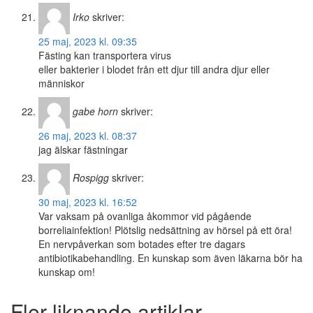
Irko
skriver:
25 maj, 2023 kl. 09:35
Fästing kan transportera virus
eller bakterier i blodet från ett djur till andra djur eller
människor
gabe horn
skriver:
26 maj, 2023 kl. 08:37
jag älskar fästningar
Rospigg
skriver:
30 maj, 2023 kl. 16:52
Var vaksam på ovanliga åkommor vid pågående
borreliainfektion! Plötslig nedsättning av hörsel på ett öra!
En nervpåverkan som botades efter tre dagars
antibiotikabehandling. En kunskap som även läkarna bör ha
kunskap om!
Fler liknande artiklar