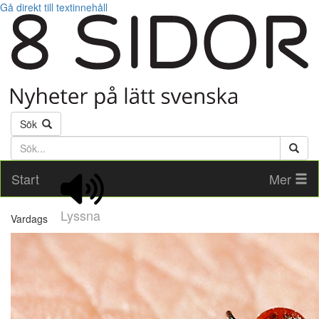
Gå direkt till textinnehåll
Sök
Söktext
Start
Mer
Lyssna
Vardags