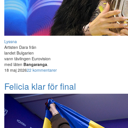
Lyssna
Artisten Dara från
landet Bulgarien
vann tävlingen Eurovision
med låten
Bangaranga
.
18 maj 2026
22 kommentarer
Felicia klar för final