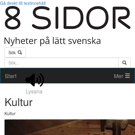
Gå direkt till textinnehåll
Sök
Söktext
Start
Mer
Lyssna
Kultur
Kultur