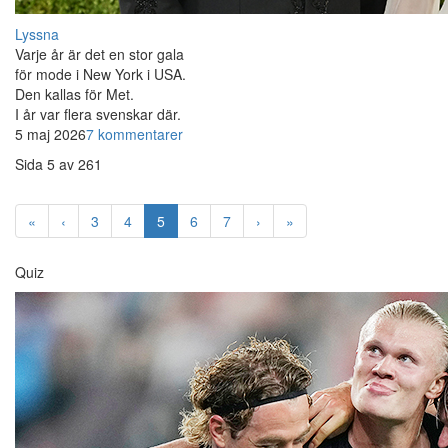
Lyssna
Varje år är det en stor gala
för mode i New York i USA.
Den kallas för Met.
I år var flera svenskar där.
5 maj 2026
7 kommentarer
Sida 5 av 261
«
‹
3
4
5
6
7
›
»
Quiz