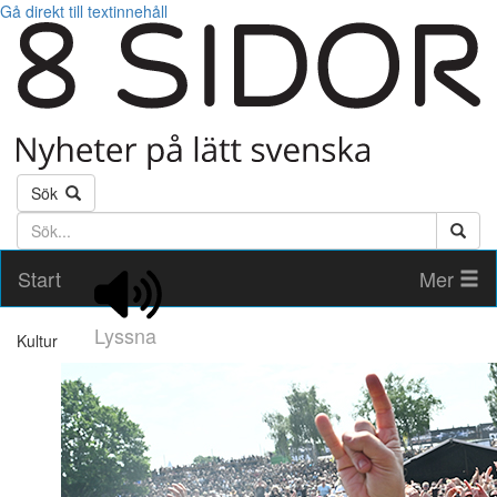
Gå direkt till textinnehåll
Sök
Söktext
Start
Mer
Lyssna
Kultur