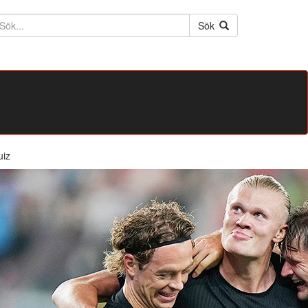
ktext
Sök
uiz