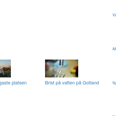
Vä
Al
igaste platsen
Brist på vatten på Gotland
Sp