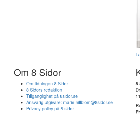
L
Om 8 Sidor
Om tidningen 8 Sidor
8 
8 Sidors redaktion
D
Tillgänglighet på 8sidor.se
1
Ansvarig utgivare:
marie.hillblom@8sidor.se
R
Privacy policy på 8 sidor
P