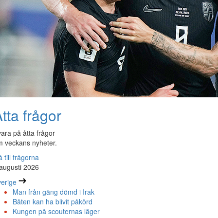
tta frågor
ara på åtta frågor
 veckans nyheter.
 till frågorna
augusti 2026
erige
Man från gäng dömd i Irak
Båten kan ha blivit påkörd
Kungen på scouternas läger