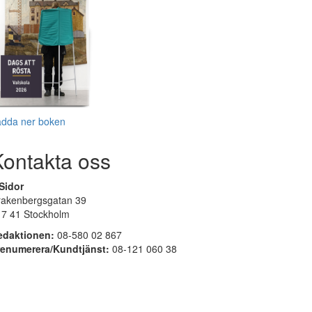
adda ner boken
Kontakta oss
Sidor
rakenbergsgatan 39
17 41 Stockholm
edaktionen:
08-580 02 867
renumerera/Kundtjänst:
08-121 060 38