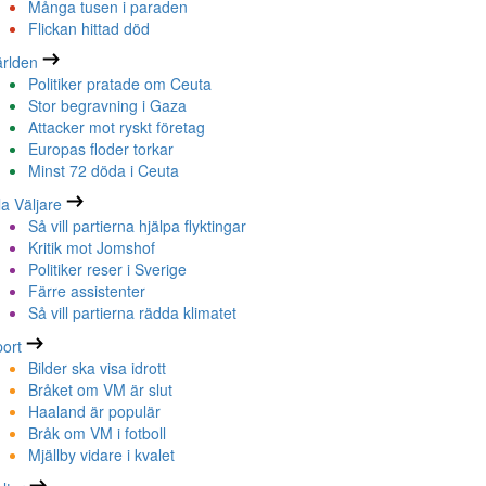
Många tusen i paraden
Flickan hittad död
rlden
Politiker pratade om Ceuta
Stor begravning i Gaza
Attacker mot ryskt företag
Europas floder torkar
Minst 72 döda i Ceuta
la Väljare
Så vill partierna hjälpa flyktingar
Kritik mot Jomshof
Politiker reser i Sverige
Färre assistenter
Så vill partierna rädda klimatet
ort
Bilder ska visa idrott
Bråket om VM är slut
Haaland är populär
Bråk om VM i fotboll
Mjällby vidare i kvalet