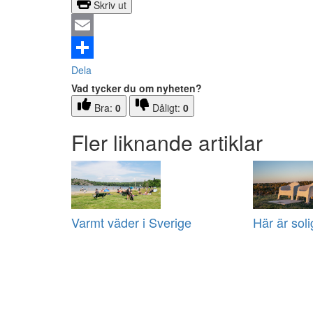
Skriv ut
Email
Dela
Vad tycker du om nyheten?
Bra:
0
Dåligt:
0
Fler liknande artiklar
Varmt väder i Sverige
Här är sol