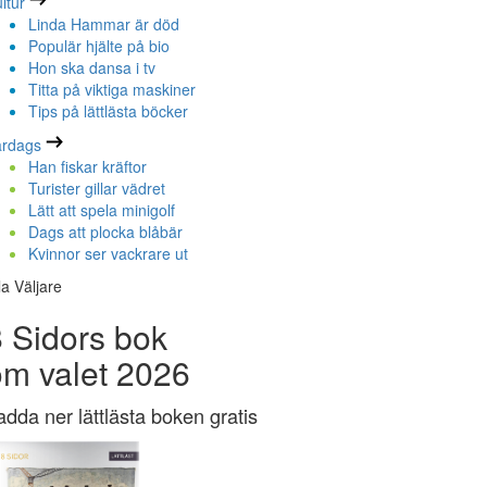
ltur
Linda Hammar är död
Populär hjälte på bio
Hon ska dansa i tv
Titta på viktiga maskiner
Tips på lättlästa böcker
ardags
Han fiskar kräftor
Turister gillar vädret
Lätt att spela minigolf
Dags att plocka blåbär
Kvinnor ser vackrare ut
la Väljare
 Sidors bok
om valet 2026
adda ner lättlästa boken gratis