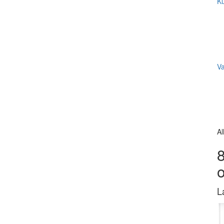
Ku
V
Al
8
L