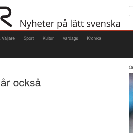
Sö
a Väljare
Sport
Kultur
Vardags
Krönika
Q
 år också