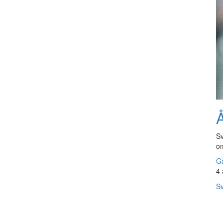
Å
Sv
om
Gå
4 
Sv