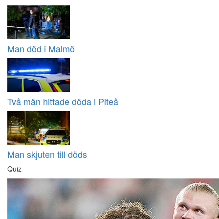
Man död i Malmö
Två män hittade döda i Piteå
Man skjuten till döds
Quiz