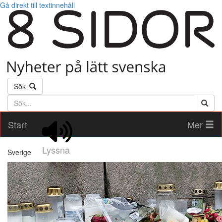
Gå direkt till textinnehåll
Sök
Söktext
Start
Mer
Lyssna
Sverige