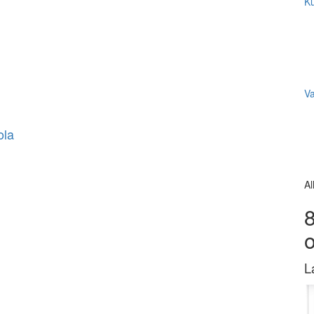
Ku
V
ola
Al
8
L