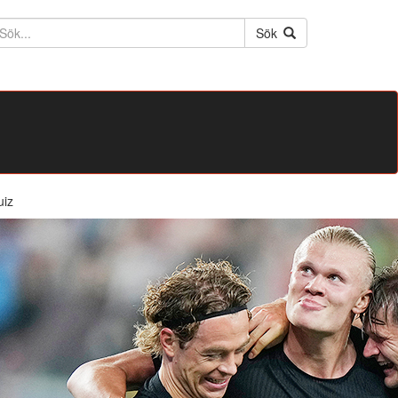
ktext
Sök
uiz