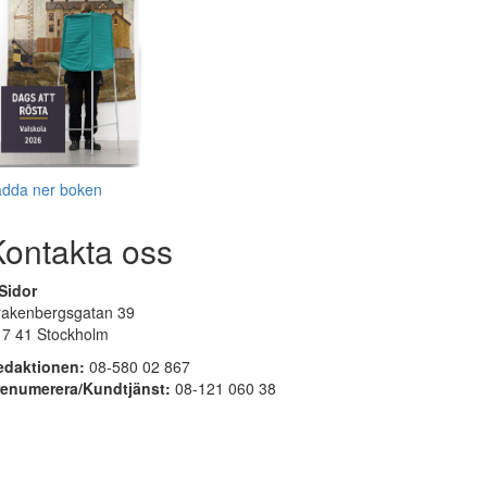
adda ner boken
Kontakta oss
Sidor
rakenbergsgatan 39
17 41 Stockholm
edaktionen:
08-580 02 867
renumerera/Kundtjänst:
08-121 060 38