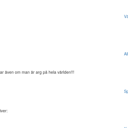
Vä
Al
r även om man är arg på hela världen!!!
Sp
iver: