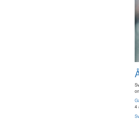
Å
Sv
om
Gå
4 
Sv