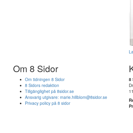
L
Om 8 Sidor
Om tidningen 8 Sidor
8 
8 Sidors redaktion
D
Tillgänglighet på 8sidor.se
1
Ansvarig utgivare:
marie.hillblom@8sidor.se
R
Privacy policy på 8 sidor
P