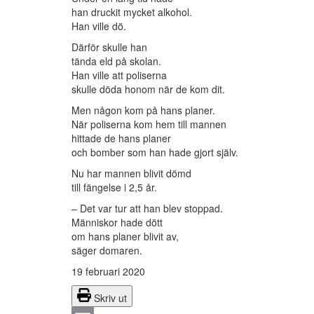
han druckit mycket alkohol.
Han ville dö.
Därför skulle han
tända eld på skolan.
Han ville att poliserna
skulle döda honom när de kom dit.
Men någon kom på hans planer.
När poliserna kom hem till mannen
hittade de hans planer
och bomber som han hade gjort själv.
Nu har mannen blivit dömd
till fängelse i 2,5 år.
– Det var tur att han blev stoppad.
Människor hade dött
om hans planer blivit av,
säger domaren.
19 februari 2020
Skriv ut