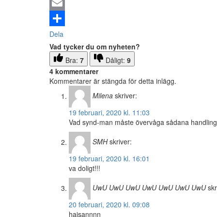
Email
Dela
Vad tycker du om nyheten?
Bra:
7
Dåligt:
9
4 kommentarer
Kommentarer är stängda för detta inlägg.
Milena
skriver:
19 februari, 2020 kl. 11:03
Vad synd-man måste övervåga sådana handlinga
SMH
skriver:
19 februari, 2020 kl. 16:01
va doligt!!!
UwU UwU UwU UwU UwU UwU UwU
skr
20 februari, 2020 kl. 09:08
hajsannnn