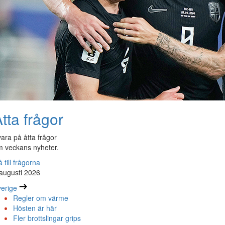
tta frågor
ara på åtta frågor
 veckans nyheter.
 till frågorna
augusti 2026
erige
Regler om värme
Hösten är här
Fler brottslingar grips