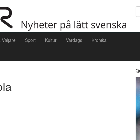
Sö
a Väljare
Sport
Kultur
Vardags
Krönika
Q
ola