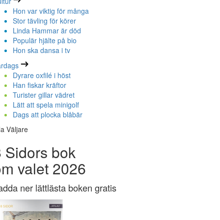
ltur
Hon var viktig för många
Stor tävling för körer
Linda Hammar är död
Populär hjälte på bio
Hon ska dansa i tv
ardags
Dyrare oxfilé i höst
Han fiskar kräftor
Turister gillar vädret
Lätt att spela minigolf
Dags att plocka blåbär
la Väljare
 Sidors bok
om valet 2026
adda ner lättlästa boken gratis