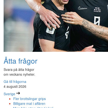
Åtta frågor
Svara på åtta frågor
om veckans nyheter.
Gå till frågorna
4 augusti 2026
Sverige
Fler brottslingar grips
Billigare mat i affären