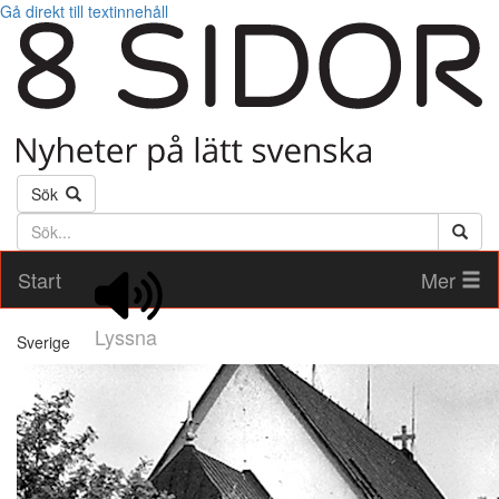
Gå direkt till textinnehåll
Sök
Söktext
Start
Mer
Lyssna
Sverige