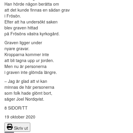
Han hörde någon berätta om
att det kunde finnas en sådan grav
i Frösön.
Efter att ha undersökt saken
blev graven hittad
på Frösöns västra kyrkogård.
Graven ligger under
nyare gravar.
Kropparna kommer inte
att bli tagna upp ur jorden.
Men nu är personerna
i graven inte glömda längre.
– Jag är glad att vi kan
minnas de här personerna
som folk hade glömt bort,
säger Joel Nordqvist.
8 SIDOR/TT
19 oktober 2020
Skriv ut