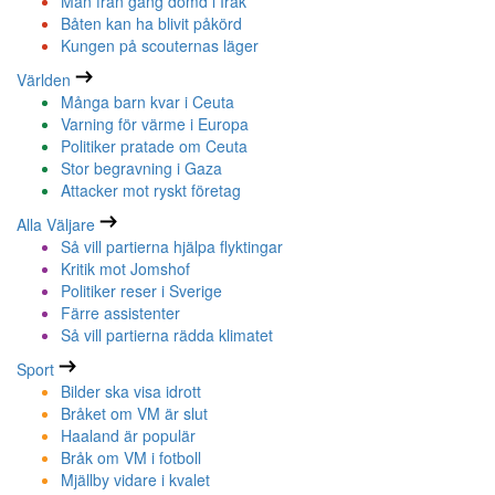
Man från gäng dömd i Irak
Båten kan ha blivit påkörd
Kungen på scouternas läger
Världen
Många barn kvar i Ceuta
Varning för värme i Europa
Politiker pratade om Ceuta
Stor begravning i Gaza
Attacker mot ryskt företag
Alla Väljare
Så vill partierna hjälpa flyktingar
Kritik mot Jomshof
Politiker reser i Sverige
Färre assistenter
Så vill partierna rädda klimatet
Sport
Bilder ska visa idrott
Bråket om VM är slut
Haaland är populär
Bråk om VM i fotboll
Mjällby vidare i kvalet