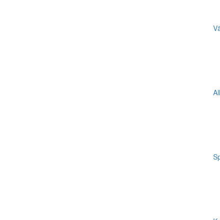
Vä
Al
Sp