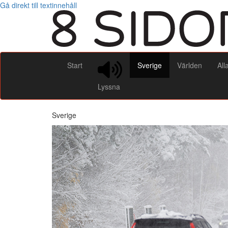
Gå direkt till textinnehåll
Start
Sverige
Världen
All
Lyssna
Sverige