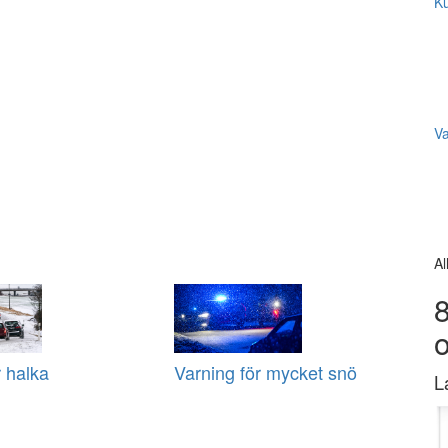
Ku
V
Al
8
r halka
Varning för mycket snö
L