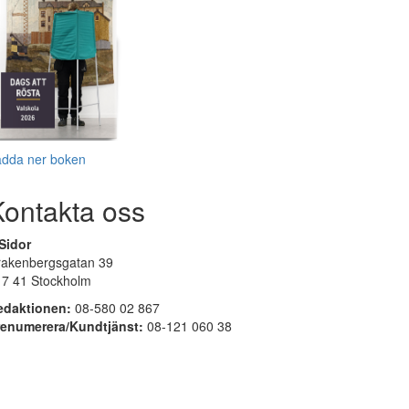
adda ner boken
Kontakta oss
Sidor
rakenbergsgatan 39
17 41 Stockholm
edaktionen:
08-580 02 867
renumerera/Kundtjänst:
08-121 060 38