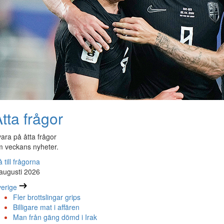
tta frågor
ara på åtta frågor
 veckans nyheter.
 till frågorna
augusti 2026
erige
Fler brottslingar grips
Billigare mat i affären
Man från gäng dömd i Irak