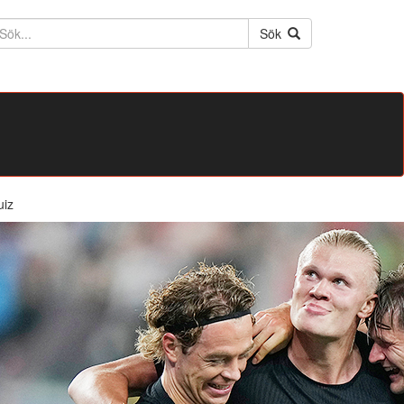
ktext
Sök
uiz