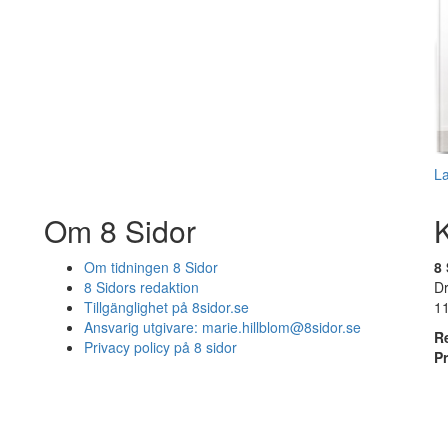
L
Om 8 Sidor
Om tidningen 8 Sidor
8 
8 Sidors redaktion
D
Tillgänglighet på 8sidor.se
1
Ansvarig utgivare:
marie.hillblom@8sidor.se
R
Privacy policy på 8 sidor
P