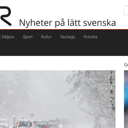
Sö
a Väljare
Sport
Kultur
Vardags
Krönika
Q