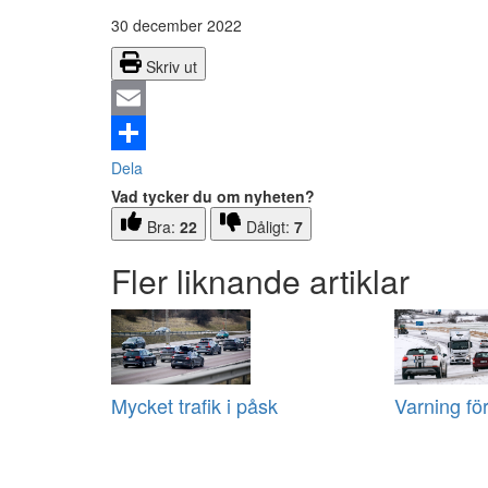
30 december 2022
Skriv ut
Email
Dela
Vad tycker du om nyheten?
Bra:
22
Dåligt:
7
Fler liknande artiklar
Mycket trafik i påsk
Varning fö