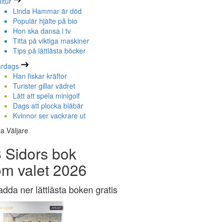
ltur
Linda Hammar är död
Populär hjälte på bio
Hon ska dansa i tv
Titta på viktiga maskiner
Tips på lättlästa böcker
ardags
Han fiskar kräftor
Turister gillar vädret
Lätt att spela minigolf
Dags att plocka blåbär
Kvinnor ser vackrare ut
la Väljare
 Sidors bok
om valet 2026
adda ner lättlästa boken gratis