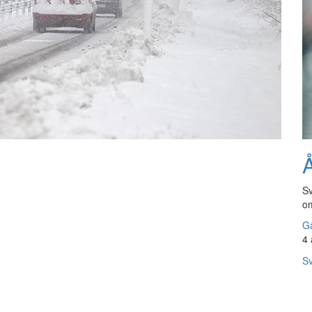
Å
Sv
om
Gå
4 
Sv