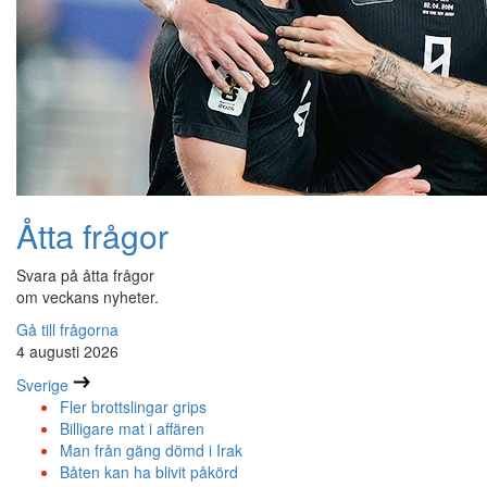
Åtta frågor
Svara på åtta frågor
om veckans nyheter.
Gå till frågorna
4 augusti 2026
Sverige
Fler brottslingar grips
Billigare mat i affären
Man från gäng dömd i Irak
Båten kan ha blivit påkörd