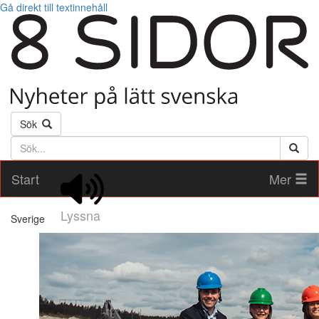
Gå direkt till textinnehåll
Sök
Söktext
Start
Mer
Lyssna
Sverige