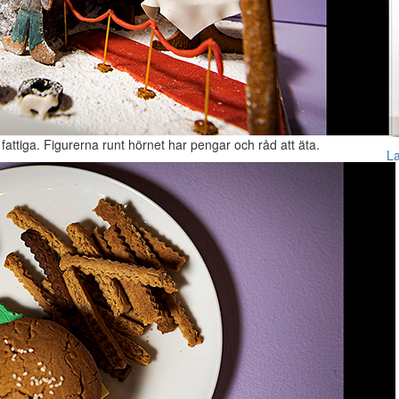
ttiga. Figurerna runt hörnet har pengar och råd att äta.
L