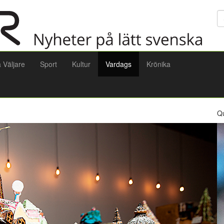
Sö
a Väljare
Sport
Kultur
Vardags
Krönika
Q