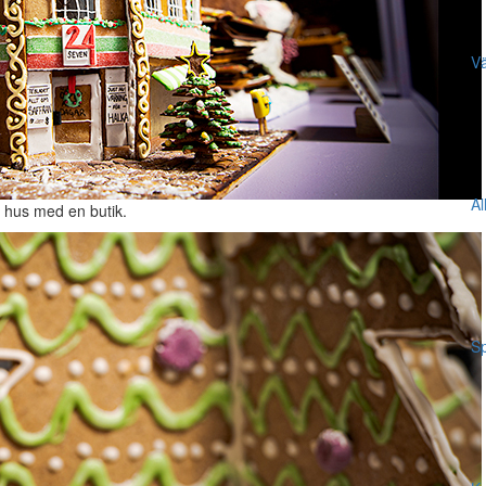
Vä
Al
t hus med en butik.
Sp