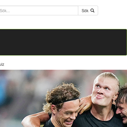
ktext
Sök
uiz