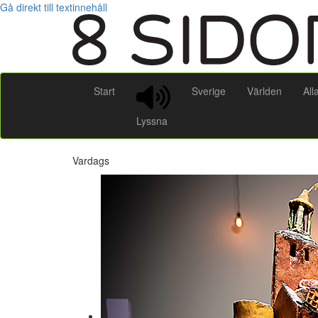
Gå direkt till textinnehåll
Start
Sverige
Världen
All
Lyssna
Vardags