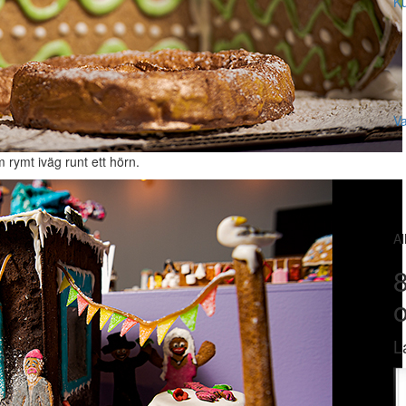
Ku
V
rymt iväg runt ett hörn.
Al
8
L