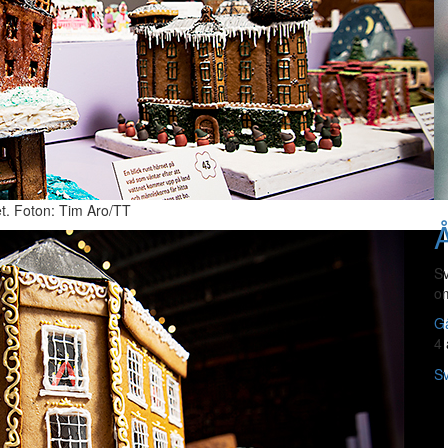
t. Foton: Tim Aro/TT
Å
Sv
om
Gå
4 
Sv