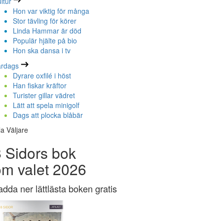
ltur
Hon var viktig för många
Stor tävling för körer
Linda Hammar är död
Populär hjälte på bio
Hon ska dansa i tv
ardags
Dyrare oxfilé i höst
Han fiskar kräftor
Turister gillar vädret
Lätt att spela minigolf
Dags att plocka blåbär
la Väljare
 Sidors bok
om valet 2026
adda ner lättlästa boken gratis