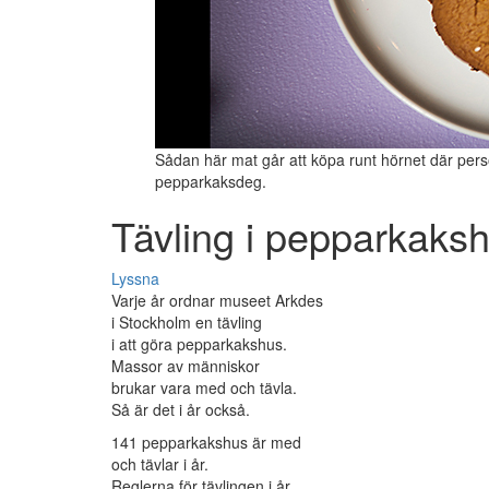
Sådan här mat går att köpa runt hörnet där per
pepparkaksdeg.
Tävling i pepparkaks
Lyssna
Varje år ordnar museet Arkdes
i Stockholm en tävling
i att göra pepparkakshus.
Massor av människor
brukar vara med och tävla.
Så är det i år också.
141 pepparkakshus är med
och tävlar i år.
Reglerna för tävlingen i år