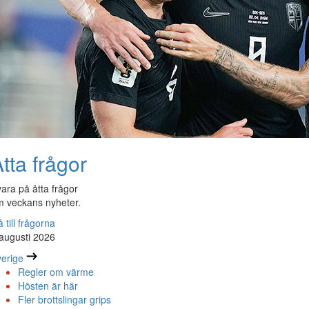
tta frågor
ara på åtta frågor
 veckans nyheter.
 till frågorna
augusti 2026
erige
Regler om värme
Hösten är här
Fler brottslingar grips