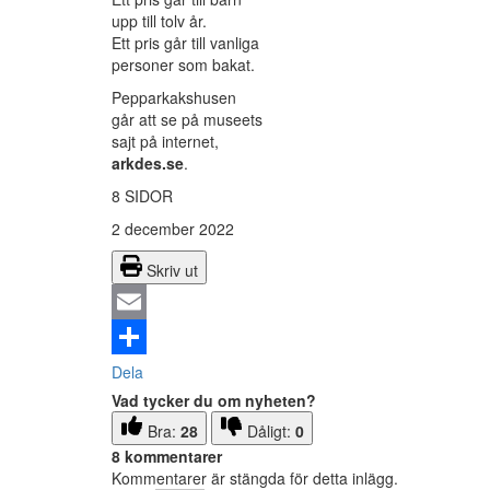
upp till tolv år.
Ett pris går till vanliga
personer som bakat.
Pepparkakshusen
går att se på museets
sajt på internet,
arkdes.se
.
8 SIDOR
2 december 2022
Skriv ut
Email
Dela
Vad tycker du om nyheten?
Bra:
28
Dåligt:
0
8 kommentarer
Kommentarer är stängda för detta inlägg.