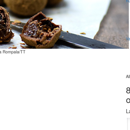
Ku
V
nda Rompala/TT
Al
8
L