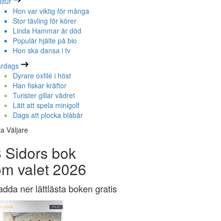
ltur
Hon var viktig för många
Stor tävling för körer
Linda Hammar är död
Populär hjälte på bio
Hon ska dansa i tv
ardags
Dyrare oxfilé i höst
Han fiskar kräftor
Turister gillar vädret
Lätt att spela minigolf
Dags att plocka blåbär
la Väljare
 Sidors bok
om valet 2026
adda ner lättlästa boken gratis