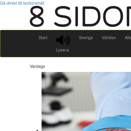
Gå direkt till textinnehåll
Start
Sverige
Världen
All
Lyssna
Vardags