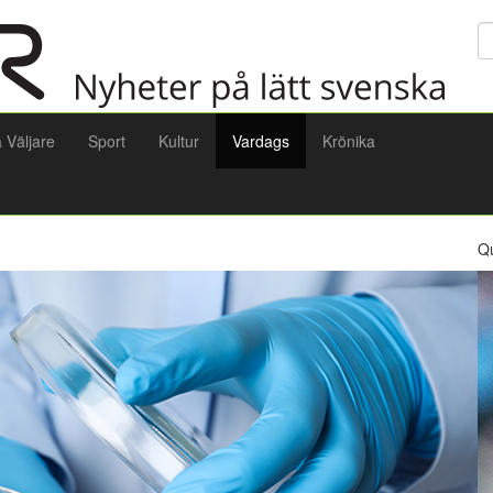
Sö
a Väljare
Sport
Kultur
Vardags
Krönika
Q