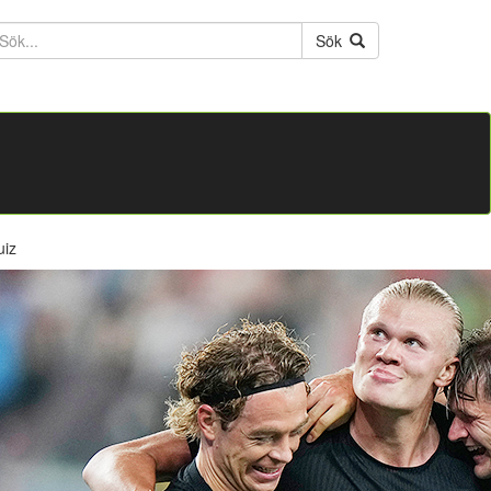
ktext
Sök
uiz