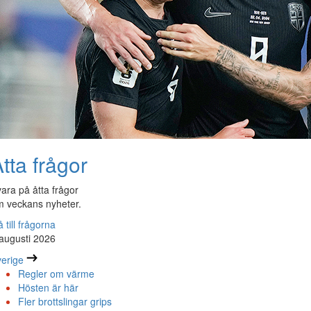
tta frågor
ara på åtta frågor
 veckans nyheter.
 till frågorna
augusti 2026
erige
Regler om värme
Hösten är här
Fler brottslingar grips