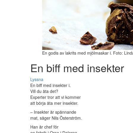
En godis av lakrits med mjölmaskar i. Foto: Li
En biff med insekter
Lyssna
En biff med insekter i.
Vill du äta det?
Experter tror att vi kommer
att börja äta mer insekter.
– Insekter är spännande
mat, säger Nils Österström.
Han är chef för
en fabrik i Orsa i Dalarna.