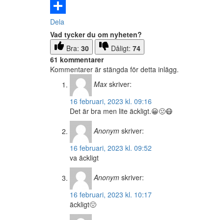
Email
Dela
Vad tycker du om nyheten?
Bra:
30
Dåligt:
74
61 kommentarer
Kommentarer är stängda för detta inlägg.
Max
skriver:
16 februari, 2023 kl. 09:16
Det är bra men lite äckligt.😀🤢😷
Anonym
skriver:
16 februari, 2023 kl. 09:52
va äckligt
Anonym
skriver:
16 februari, 2023 kl. 10:17
äckligt🤢