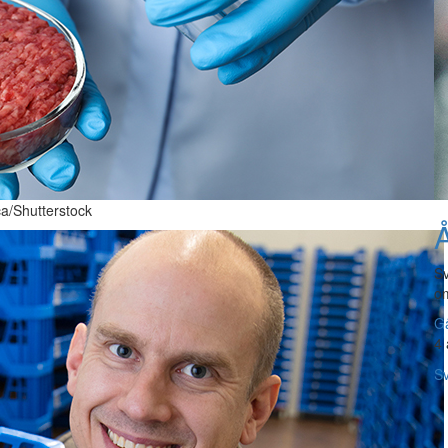
ica/Shutterstock
Å
Sv
om
Gå
4 
Sv