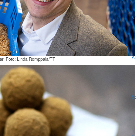
Vä
Al
kar. Foto: Linda Romppala/TT
Sp