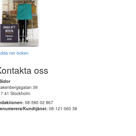
adda ner boken
Kontakta oss
Sidor
rakenbergsgatan 39
17 41 Stockholm
edaktionen:
08-580 02 867
renumerera/Kundtjänst:
08-121 060 38