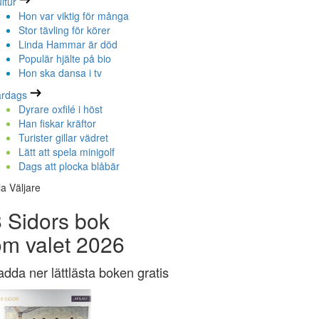
ltur
Hon var viktig för många
Stor tävling för körer
Linda Hammar är död
Populär hjälte på bio
Hon ska dansa i tv
ardags
Dyrare oxfilé i höst
Han fiskar kräftor
Turister gillar vädret
Lätt att spela minigolf
Dags att plocka blåbär
la Väljare
 Sidors bok
om valet 2026
adda ner lättlästa boken gratis