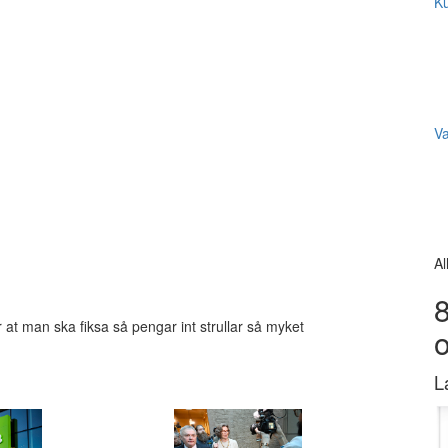
Ku
V
Al
8
 at man ska fiksa så pengar int strullar så myket
L