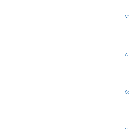
Vä
Al
Sp