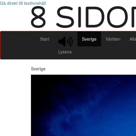
Gå direkt till textinnehåll
Start
Sverige
Världen
All
Lyssna
Sverige