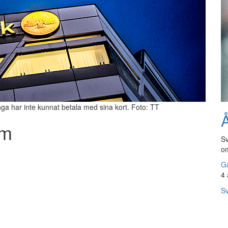
 har inte kunnat betala med sina kort. Foto: TT
Å
em
Sv
om
Gå
4 
Sv