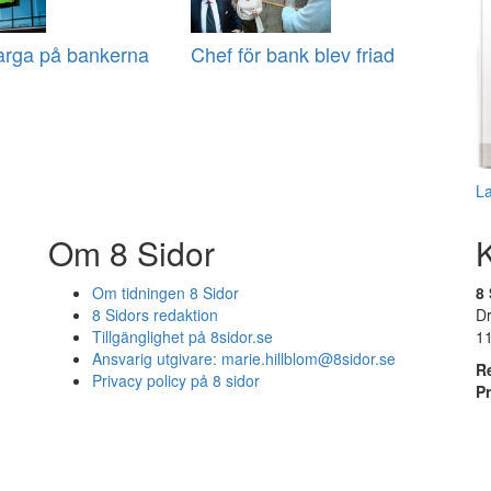
arga på bankerna
Chef för bank blev friad
L
Om 8 Sidor
Om tidningen 8 Sidor
8 
8 Sidors redaktion
D
Tillgänglighet på 8sidor.se
1
Ansvarig utgivare:
marie.hillblom@8sidor.se
R
Privacy policy på 8 sidor
P