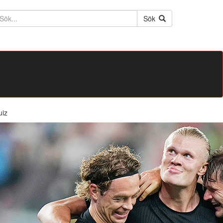
ktext
Sök
uiz