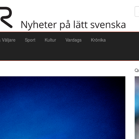
Sö
a Väljare
Sport
Kultur
Vardags
Krönika
Q