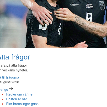
tta frågor
ara på åtta frågor
 veckans nyheter.
 till frågorna
augusti 2026
erige
Regler om värme
Hösten är här
Fler brottslingar grips