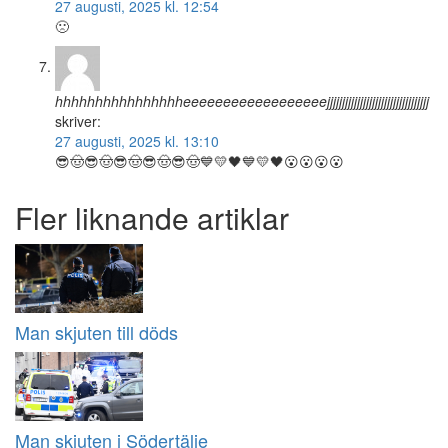
27 augusti, 2025 kl. 12:54
🙁
hhhhhhhhhhhhhhhheeeeeeeeeeeeeeeeeejjjjjjjjjjjjjjjjjjjjjjjjjjjjjjjjjj
skriver:
27 augusti, 2025 kl. 13:10
😎🤠😎🤠😎🤠😎🤠😎🤠💙💛🖤💙💛🖤😮😮😮😮
Fler liknande artiklar
Man skjuten till döds
Man skjuten i Södertälje