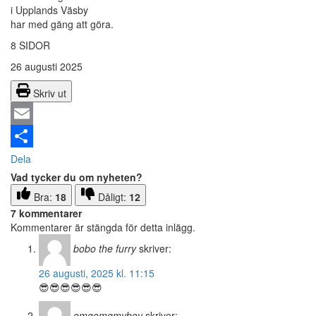
i Upplands Väsby
har med gäng att göra.
8 SIDOR
26 augusti 2025
Skriv ut
Email
Dela
Vad tycker du om nyheten?
Bra:
18
Dåligt:
12
7 kommentarer
Kommentarer är stängda för detta inlägg.
bobo the furry
skriver:
26 augusti, 2025 kl. 11:15
😎😎😎😎😎😎
omgomgmyboy
skriver: