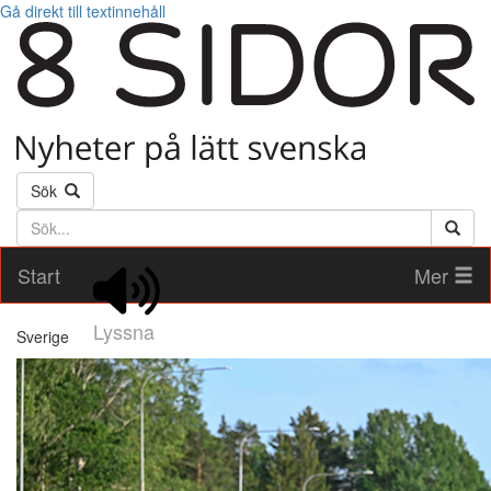
Gå direkt till textinnehåll
Sök
Söktext
Start
Mer
Lyssna
Sverige