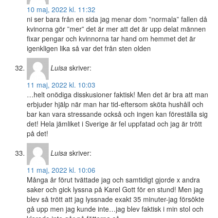
10 maj, 2022 kl. 11:32
ni ser bara från en sida jag menar dom ”normala” fallen då
kvinorna gör ”mer” det är mer att det är upp delat männen
fixar pengar och kvinnorna tar hand om hemmet det är
igenkligen lika så var det från sten olden
Luisa
skriver:
11 maj, 2022 kl. 10:03
…helt onödiga disskusioner faktisk! Men det är bra att man
erbjuder hjälp när man har tid-eftersom sköta hushåll och
bar kan vara stressande också och ingen kan föreställa sig
det! Hela jämliket i Sverige är fel uppfatad och jag är trött
på det!
Luisa
skriver:
11 maj, 2022 kl. 10:06
Många år förut tvättade jag och samtidigt gjorde x andra
saker och gick lyssna på Karel Gott för en stund! Men jag
blev så trött att jag lyssnade exakt 35 minuter-jag försökte
gå upp men jag kunde inte…jag blev faktisk i min stol och