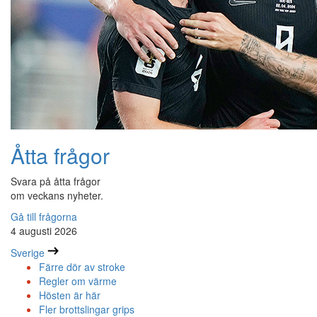
Åtta frågor
Svara på åtta frågor
om veckans nyheter.
Gå till frågorna
4 augusti 2026
Sverige
Färre dör av stroke
Regler om värme
Hösten är här
Fler brottslingar grips