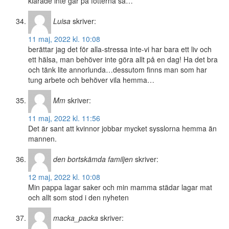
klarade inte går på fötterna så…
Luisa
skriver:
11 maj, 2022 kl. 10:08
berättar jag det för alla-stressa inte-vi har bara ett liv och
ett hälsa, man behöver inte göra allt på en dag! Ha det bra
och tänk lite annorlunda…dessutom finns man som har
tung arbete och behöver vila hemma…
Mm
skriver:
11 maj, 2022 kl. 11:56
Det är sant att kvinnor jobbar mycket sysslorna hemma än
mannen.
den bortskämda familjen
skriver:
12 maj, 2022 kl. 10:08
Min pappa lagar saker och min mamma städar lagar mat
och allt som stod i den nyheten
macka_packa
skriver: