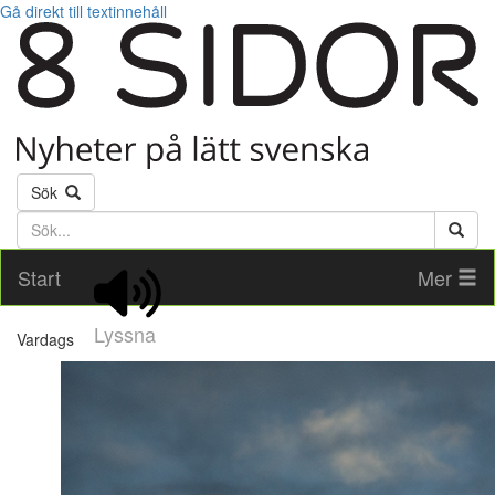
Gå direkt till textinnehåll
Sök
Söktext
Start
Mer
Lyssna
Vardags