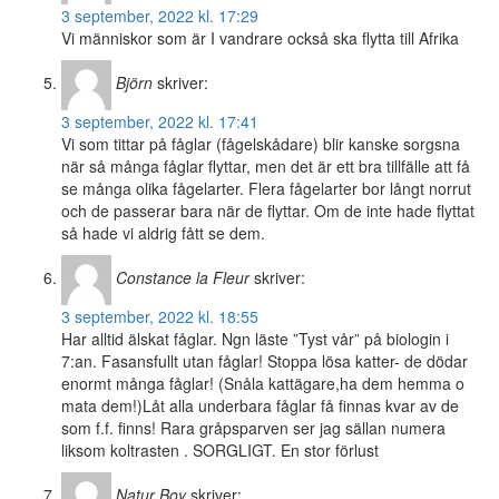
3 september, 2022 kl. 17:29
Vi människor som är I vandrare också ska flytta till Afrika
Björn
skriver:
3 september, 2022 kl. 17:41
Vi som tittar på fåglar (fågelskådare) blir kanske sorgsna
när så många fåglar flyttar, men det är ett bra tillfälle att få
se många olika fågelarter. Flera fågelarter bor långt norrut
och de passerar bara när de flyttar. Om de inte hade flyttat
så hade vi aldrig fått se dem.
Constance la Fleur
skriver:
3 september, 2022 kl. 18:55
Har alltid älskat fåglar. Ngn läste ”Tyst vår” på biologin i
7:an. Fasansfullt utan fåglar! Stoppa lösa katter- de dödar
enormt många fåglar! (Snåla kattägare,ha dem hemma o
mata dem!)Låt alla underbara fåglar få finnas kvar av de
som f.f. finns! Rara gråpsparven ser jag sällan numera
liksom koltrasten . SORGLIGT. En stor förlust
Natur Boy
skriver: