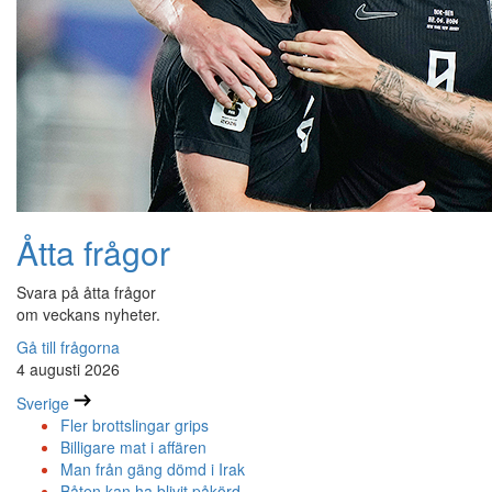
Åtta frågor
Svara på åtta frågor
om veckans nyheter.
Gå till frågorna
4 augusti 2026
Sverige
Fler brottslingar grips
Billigare mat i affären
Man från gäng dömd i Irak
Båten kan ha blivit påkörd