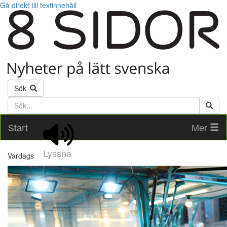
Gå direkt till textinnehåll
Sök
Söktext
Start
Mer
Lyssna
Vardags