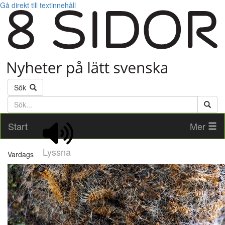
Gå direkt till textinnehåll
Sök
Söktext
Start
Mer
Lyssna
Vardags