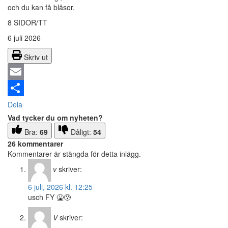
och du kan få blåsor.
8 SIDOR/TT
6 juli 2026
Skriv ut
Email
Dela
Vad tycker du om nyheten?
Bra:
69
Dåligt:
54
26 kommentarer
Kommentarer är stängda för detta inlägg.
v
skriver:
6 juli, 2026 kl. 12:25
usch FY 🤮😰
V
skriver: