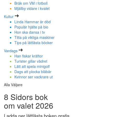
Bråk om VM i fotboll
Mjällby vidare i kvalet
Kultur
Linda Hammar är död
Populär hjälte på bio
Hon ska dansa i tv
Titta på viktiga maskiner
Tips på lättlästa böcker
Vardags
Han fiskar kräftor
Turister gillar vädret
Lätt att spela minigolf
Dags att plocka blåbär
Kvinnor ser vackrare ut
Alla Väljare
8 Sidors bok
om valet 2026
Ladda ner lättlästa boken gratis