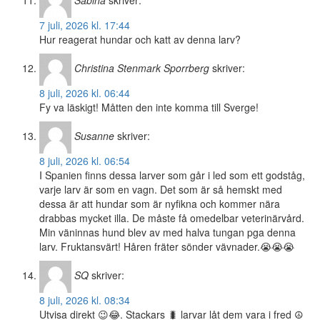
Sabina
skriver:
7 juli, 2026 kl. 17:44
Hur reagerat hundar och katt av denna larv?
Christina Stenmark Sporrberg
skriver:
8 juli, 2026 kl. 06:44
Fy va läskigt! Måtten den inte komma till Sverge!
Susanne
skriver:
8 juli, 2026 kl. 06:54
I Spanien finns dessa larver som går i led som ett godståg,
varje larv är som en vagn. Det som är så hemskt med
dessa är att hundar som är nyfikna och kommer nära
drabbas mycket illa. De måste få omedelbar veterinärvård.
Min väninnas hund blev av med halva tungan pga denna
larv. Fruktansvärt! Håren fräter sönder vävnader.😭😭😭
SQ
skriver:
8 juli, 2026 kl. 08:34
Utvisa direkt 😉😂. Stackars 🐛 larvar låt dem vara i fred ☮️