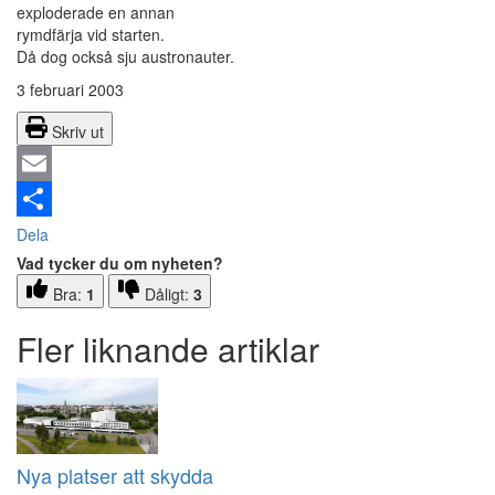
exploderade en annan
rymdfärja vid starten.
Då dog också sju austronauter.
3 februari 2003
Skriv ut
Email
Dela
Vad tycker du om nyheten?
Bra:
1
Dåligt:
3
Fler liknande artiklar
Nya platser att skydda