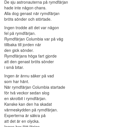
De sju astronauterna på rymdfärjan
hade inte någon chans.
Alla dog genast när rymdfärjan
bröts sönder och störtade.
Ingen trodde att det var någon
fel på rymdfärjan.
Rymdfärjan Columbia var på väg
tillbaka till jorden när
den gick sönder.
Rymdfärjans höga fart gjorde
att den genast bröts sönder
i små bitar.
Ingen är ännu säker på vad
som har hänt.
När rymdfärjan Columbia startade
för två veckor sedan slog
en skrotbit i rymdfärjan.
Kanske kan den ha skadat
värmeskydden på rymdfärjan.
Experterna är säkra på
att det är en olycka.
Ingen har fått färjan