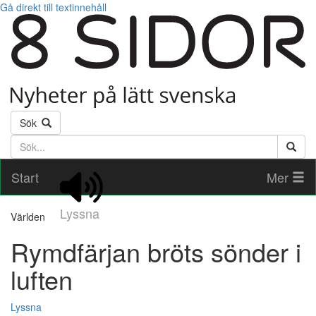
Gå direkt till textinnehåll
Sök
Söktext
Start
Mer
Lyssna
Världen
Rymdfärjan bröts sönder i
luften
Lyssna