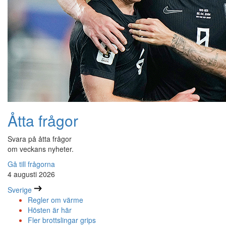
Åtta frågor
Svara på åtta frågor
om veckans nyheter.
Gå till frågorna
4 augusti 2026
Sverige
Regler om värme
Hösten är här
Fler brottslingar grips