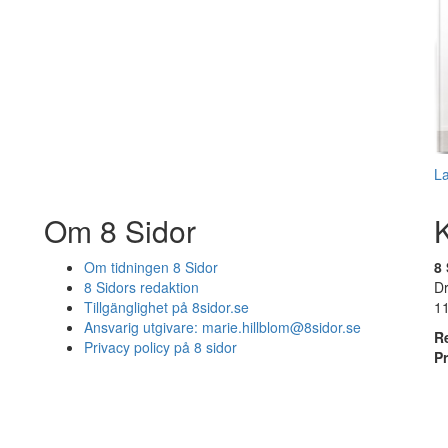
L
Om 8 Sidor
Om tidningen 8 Sidor
8 
8 Sidors redaktion
D
Tillgänglighet på 8sidor.se
1
Ansvarig utgivare:
marie.hillblom@8sidor.se
R
Privacy policy på 8 sidor
P