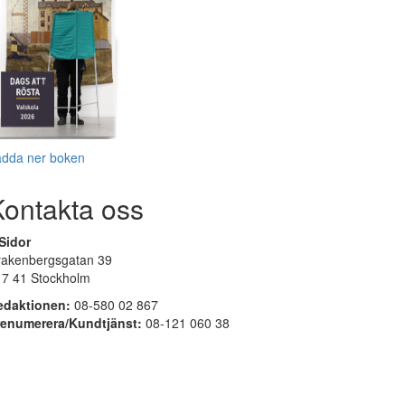
adda ner boken
Kontakta oss
Sidor
rakenbergsgatan 39
17 41 Stockholm
edaktionen:
08-580 02 867
renumerera/Kundtjänst:
08-121 060 38