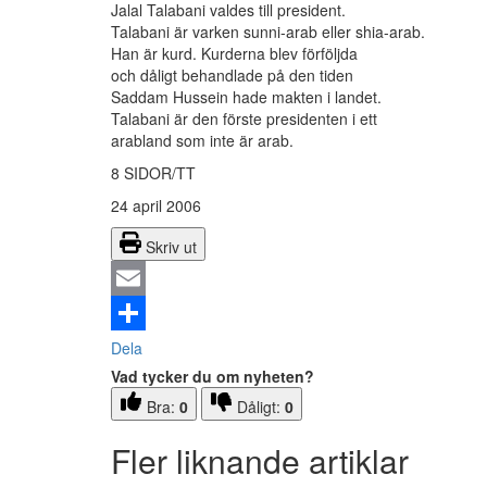
Jalal Talabani valdes till president.
Talabani är varken sunni-arab eller shia-arab.
Han är kurd. Kurderna blev förföljda
och dåligt behandlade på den tiden
Saddam Hussein hade makten i landet.
Talabani är den förste presidenten i ett
arabland som inte är arab.
8 SIDOR/TT
24 april 2006
Skriv ut
Email
Dela
Vad tycker du om nyheten?
Bra:
0
Dåligt:
0
Fler liknande artiklar