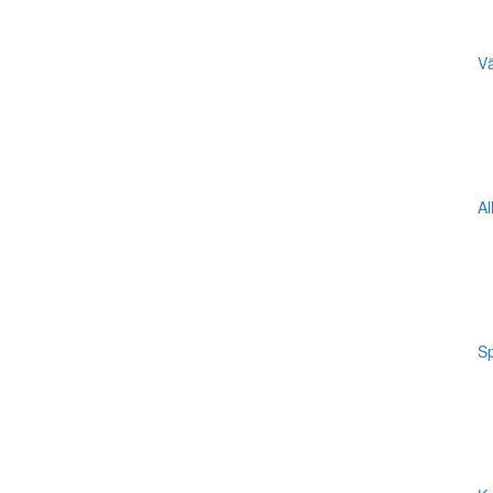
Vä
Al
Sp