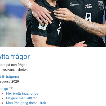
tta frågor
ara på åtta frågor
 veckans nyheter.
 till frågorna
augusti 2026
erige
Fler brottslingar grips
Billigare mat i affären
Man från gäng dömd i Irak