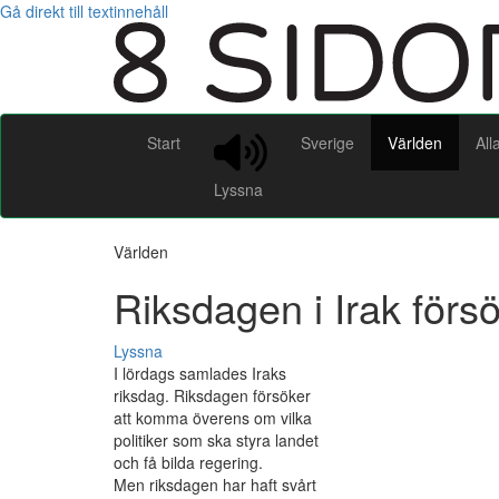
Gå direkt till textinnehåll
Start
Sverige
Världen
All
Lyssna
Världen
Riksdagen i Irak för
Lyssna
I lördags samlades Iraks
riksdag. Riksdagen försöker
att komma överens om vilka
politiker som ska styra landet
och få bilda regering.
Men riksdagen har haft svårt