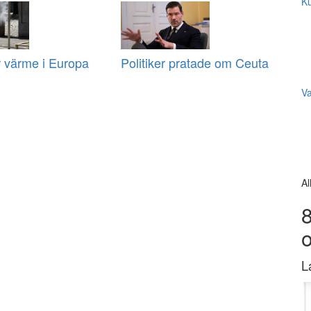
Ku
r värme i Europa
Politiker pratade om Ceuta
V
Al
8
L