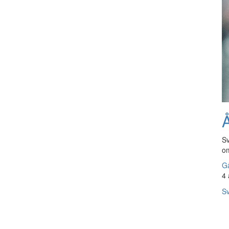
Å
Sv
om
Gå
4 
Sv