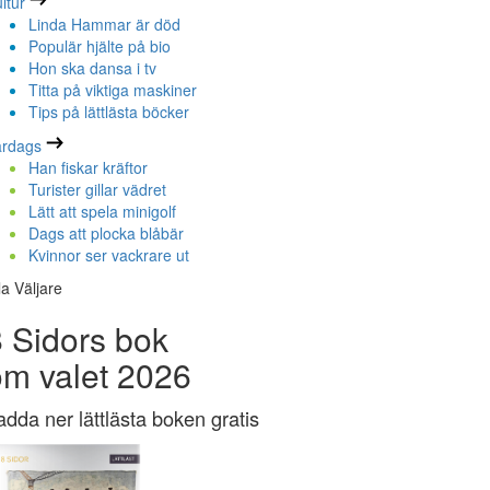
ltur
Linda Hammar är död
Populär hjälte på bio
Hon ska dansa i tv
Titta på viktiga maskiner
Tips på lättlästa böcker
ardags
Han fiskar kräftor
Turister gillar vädret
Lätt att spela minigolf
Dags att plocka blåbär
Kvinnor ser vackrare ut
la Väljare
 Sidors bok
om valet 2026
adda ner lättlästa boken gratis