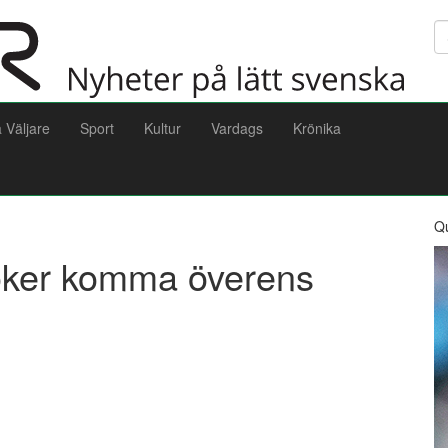
Sö
a Väljare
Sport
Kultur
Vardags
Krönika
Q
söker komma överens