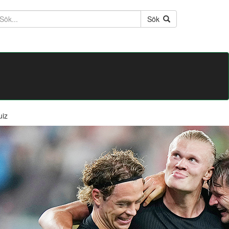
ktext
Sök
uiz