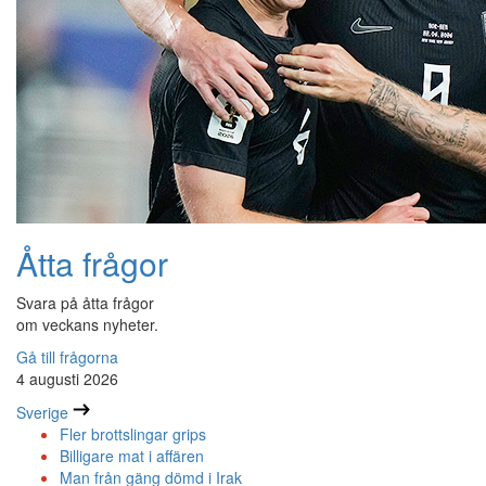
Åtta frågor
Svara på åtta frågor
om veckans nyheter.
Gå till frågorna
4 augusti 2026
Sverige
Fler brottslingar grips
Billigare mat i affären
Man från gäng dömd i Irak