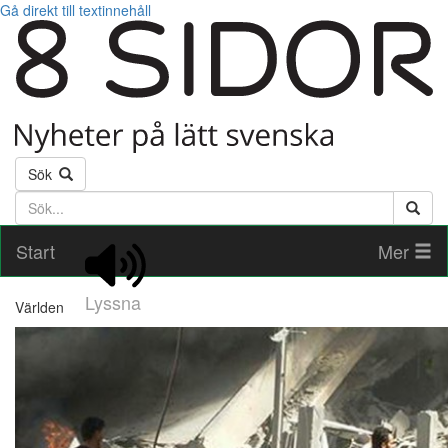
Gå direkt till textinnehåll
Sök
Söktext
Start
Mer
Lyssna
Världen