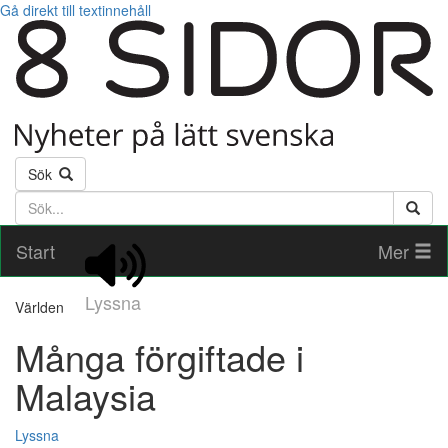
Gå direkt till textinnehåll
Sök
Söktext
Start
Mer
Lyssna
Världen
Många förgiftade i
Malaysia
Lyssna