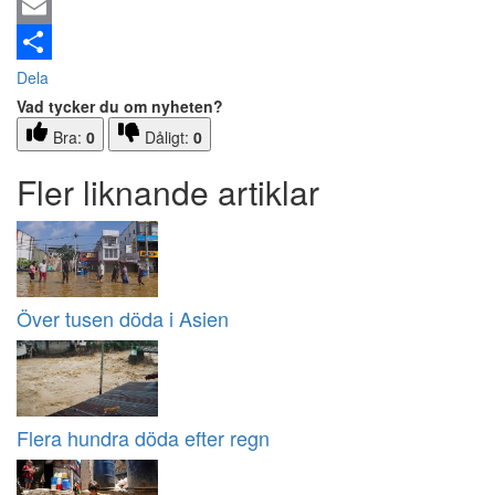
Email
Dela
Vad tycker du om nyheten?
Bra:
0
Dåligt:
0
Fler liknande artiklar
Över tusen döda i Asien
Flera hundra döda efter regn