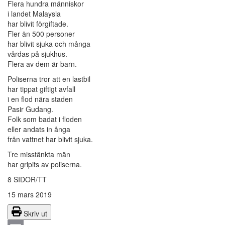
Flera hundra människor
i landet Malaysia
har blivit förgiftade.
Fler än 500 personer
har blivit sjuka och många
vårdas på sjukhus.
Flera av dem är barn.
Poliserna tror att en lastbil
har tippat giftigt avfall
i en flod nära staden
Pasir Gudang.
Folk som badat i floden
eller andats in ånga
från vattnet har blivit sjuka.
Tre misstänkta män
har gripits av poliserna.
8 SIDOR/TT
15 mars 2019
Skriv ut