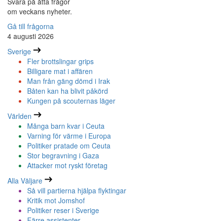
Svara på åtta frågor
om veckans nyheter.
Gå till frågorna
4 augusti 2026
Sverige
Fler brottslingar grips
Billigare mat i affären
Man från gäng dömd i Irak
Båten kan ha blivit påkörd
Kungen på scouternas läger
Världen
Många barn kvar i Ceuta
Varning för värme i Europa
Politiker pratade om Ceuta
Stor begravning i Gaza
Attacker mot ryskt företag
Alla Väljare
Så vill partierna hjälpa flyktingar
Kritik mot Jomshof
Politiker reser i Sverige
Färre assistenter