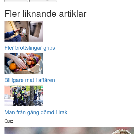
Fler liknande artiklar
Fler brottslingar grips
Billigare mat i affären
Man från gäng dömd i Irak
Quiz