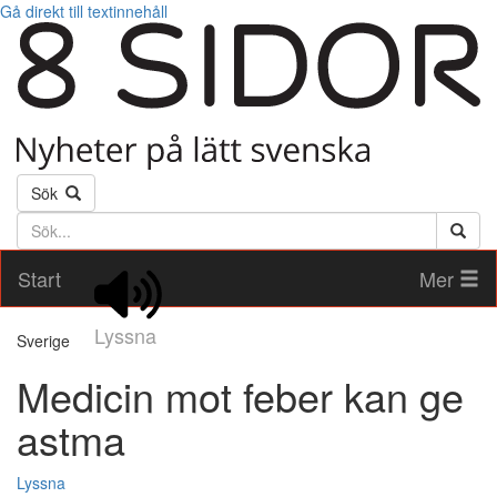
Gå direkt till textinnehåll
Sök
Söktext
Start
Mer
Lyssna
Sverige
Medicin mot feber kan ge
astma
Lyssna