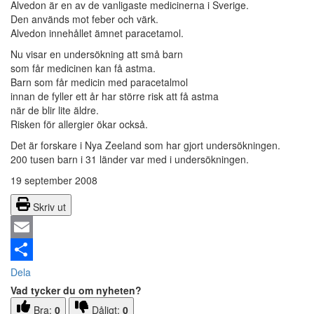
Alvedon är en av de vanligaste medicinerna i Sverige.
Den används mot feber och värk.
Alvedon innehållet ämnet paracetamol.
Nu visar en undersökning att små barn
som får medicinen kan få astma.
Barn som får medicin med paracetalmol
innan de fyller ett år har större risk att få astma
när de blir lite äldre.
Risken för allergier ökar också.
Det är forskare i Nya Zeeland som har gjort undersökningen.
200 tusen barn i 31 länder var med i undersökningen.
19 september 2008
Skriv ut
Email
Dela
Vad tycker du om nyheten?
Bra:
0
Dåligt:
0