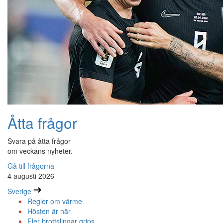
Åtta frågor
Svara på åtta frågor
om veckans nyheter.
Gå till frågorna
4 augusti 2026
Sverige
Regler om värme
Hösten är här
Fler brottslingar grips