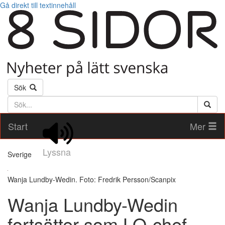
Gå direkt till textinnehåll
Sök
Söktext
Start
Mer
Lyssna
Sverige
Wanja Lundby-Wedin. Foto: Fredrik Persson/Scanpix
Wanja Lundby-Wedin
fortsätter som LO-chef