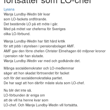
Lyssna
Wanja Lundby-Wedin blir kvar
som LO-fackets ordförande.
Det bestämde LO på ett möte i går.
Med på mötet var cheferna för Sveriges
olika LO-förbund.
Wanja Lundby-Wedin har fått hård kritik
för sitt jobb i styrelsen i pensionsbolaget AMF.
AMF gav den förre chefen Christer Elmehagen 60 miljoner kronor
i pension när han slutade.
Wanja Lundby-Wedin var med och godkände det.
Många socialdemokrater och LO-medlemmar
säger att hon skadat förtroendet för facket
och för det socialdemokratiska partiet.
De har sagt att hon därför måste sluta som LO-chef.
Nu blir det inte så.
LO-förbunden är eniga om
att de vill ha henne kvar som
LO-chef. Och Wanja Lundby-Wedin vill fortsätta.