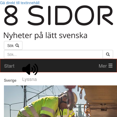
Gå direkt till textinnehåll
Sök
Söktext
Start
Mer
Lyssna
Sverige