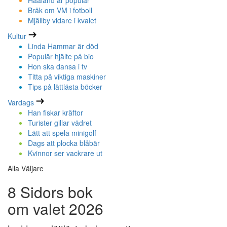
Haaland är populär
Bråk om VM i fotboll
Mjällby vidare i kvalet
Kultur
Linda Hammar är död
Populär hjälte på bio
Hon ska dansa i tv
Titta på viktiga maskiner
Tips på lättlästa böcker
Vardags
Han fiskar kräftor
Turister gillar vädret
Lätt att spela minigolf
Dags att plocka blåbär
Kvinnor ser vackrare ut
Alla Väljare
8 Sidors bok
om valet 2026