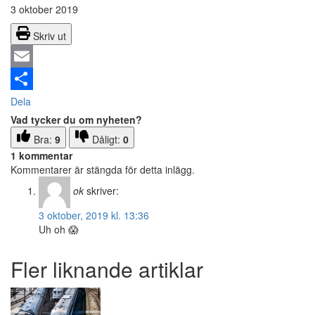
3 oktober 2019
Skriv ut
Email
Dela
Vad tycker du om nyheten?
Bra:
9
Dåligt:
0
1 kommentar
Kommentarer är stängda för detta inlägg.
ok
skriver:
3 oktober, 2019 kl. 13:36
Uh oh 😱
Fler liknande artiklar