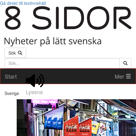
Gå direkt till textinnehåll
Sök
Söktext
Start
Mer
Lyssna
Sverige