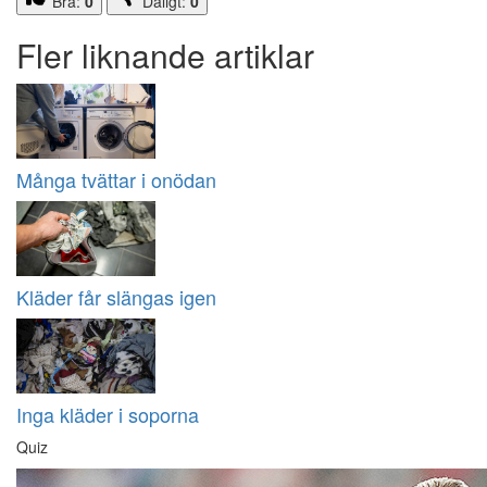
Bra:
0
Dåligt:
0
Fler liknande artiklar
Många tvättar i onödan
Kläder får slängas igen
Inga kläder i soporna
Quiz