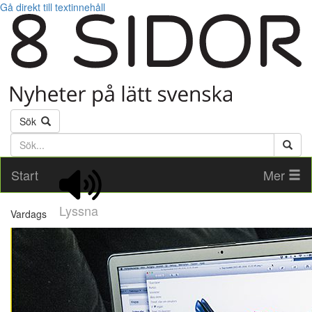
Gå direkt till textinnehåll
Sök
Söktext
Start
Mer
Lyssna
Vardags