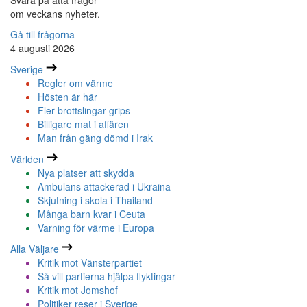
Svara på åtta frågor
om veckans nyheter.
Gå till frågorna
4 augusti 2026
Sverige
Regler om värme
Hösten är här
Fler brottslingar grips
Billigare mat i affären
Man från gäng dömd i Irak
Världen
Nya platser att skydda
Ambulans attackerad i Ukraina
Skjutning i skola i Thailand
Många barn kvar i Ceuta
Varning för värme i Europa
Alla Väljare
Kritik mot Vänsterpartiet
Så vill partierna hjälpa flyktingar
Kritik mot Jomshof
Politiker reser i Sverige