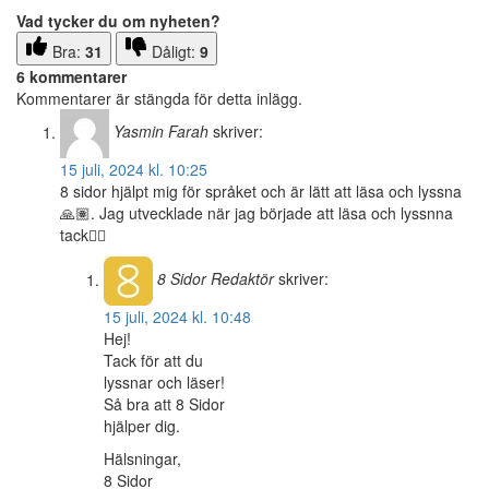
Vad tycker du om nyheten?
Bra:
31
Dåligt:
9
6 kommentarer
Kommentarer är stängda för detta inlägg.
Yasmin Farah
skriver:
15 juli, 2024 kl. 10:25
8 sidor hjälpt mig för språket och är lätt att läsa och lyssna
🙏🏽. Jag utvecklade när jag började att läsa och lyssnna
tack✋🏻
8 Sidor
Redaktör
skriver:
15 juli, 2024 kl. 10:48
Hej!
Tack för att du
lyssnar och läser!
Så bra att 8 Sidor
hjälper dig.
Hälsningar,
8 Sidor