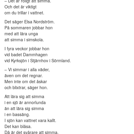
– Det är roligt att simma.
Och det är viktigt
om du trillar i vattnet.
Det säger Elsa Nordström.
På sommaren jobbar hon
med att lära unga
att simma i simskola.
I fyra veckor jobbar hon
vid badet Dammhagen
vid Kyrksjön i Stjärnhov i Sörmland.
– Vi simmar i alla väder,
även om det regnar.
Men inte om det åskar
och blixtrar, säger hon.
Att lära sig att simma
i en sjö är annorlunda
än att lära sig simma
i en bassäng.
I sjön kan vattnet vara kallt.
Det kan blåsa.
Då är det svårare att simma.