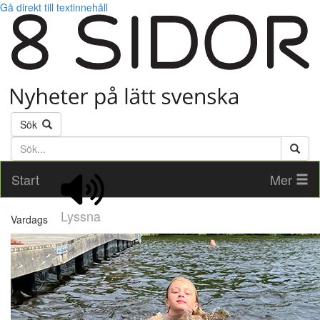
Gå direkt till textinnehåll
Sök
Söktext
Start
Mer
Lyssna
Vardags