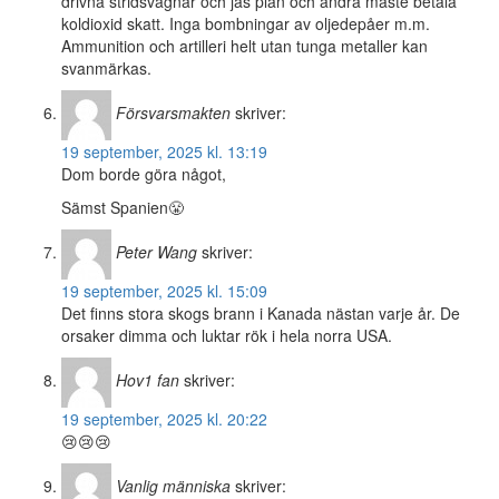
drivna stridsvagnar och jas plan och andra måste betala
koldioxid skatt. Inga bombningar av oljedepåer m.m.
Ammunition och artilleri helt utan tunga metaller kan
svanmärkas.
Försvarsmakten
skriver:
19 september, 2025 kl. 13:19
Dom borde göra något,
Sämst Spanien😤
Peter Wang
skriver:
19 september, 2025 kl. 15:09
Det finns stora skogs brann i Kanada nästan varje år. De
orsaker dimma och luktar rök i hela norra USA.
Hov1 fan
skriver:
19 september, 2025 kl. 20:22
😢😢😢
Vanlig människa
skriver: