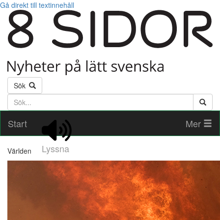
Gå direkt till textinnehåll
Sök
Söktext
Start
Mer
Lyssna
Världen