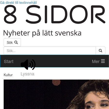
Gå direkt till textinnehåll
Sök
Söktext
Start
Mer
Lyssna
Kultur