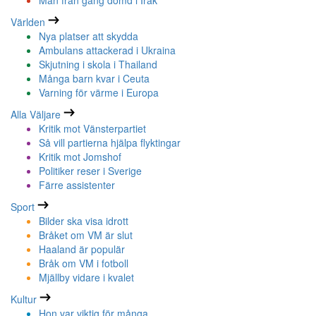
Man från gäng dömd i Irak
Världen
Nya platser att skydda
Ambulans attackerad i Ukraina
Skjutning i skola i Thailand
Många barn kvar i Ceuta
Varning för värme i Europa
Alla Väljare
Kritik mot Vänsterpartiet
Så vill partierna hjälpa flyktingar
Kritik mot Jomshof
Politiker reser i Sverige
Färre assistenter
Sport
Bilder ska visa idrott
Bråket om VM är slut
Haaland är populär
Bråk om VM i fotboll
Mjällby vidare i kvalet
Kultur
Hon var viktig för många