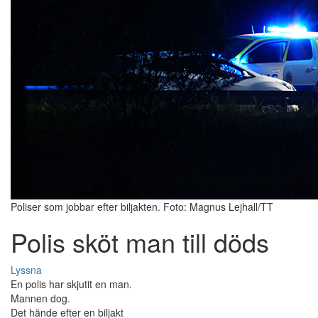
Poliser som jobbar efter biljakten. Foto: Magnus Lejhall/TT
Polis sköt man till döds
Lyssna
En polis har skjutit en man.
Mannen dog.
Det hände efter en biljakt