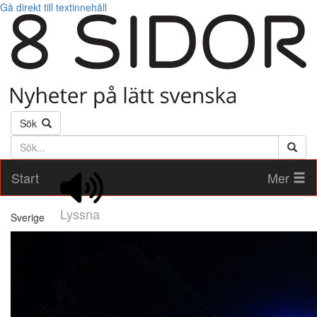
Gå direkt till textinnehåll
Sök
Söktext
Start
Mer
Lyssna
Sverige