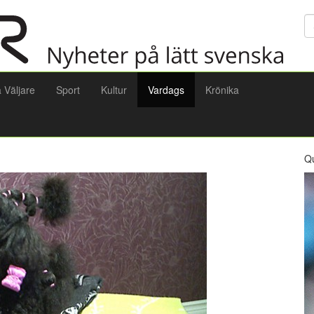
Sö
a Väljare
Sport
Kultur
Vardags
Krönika
Q