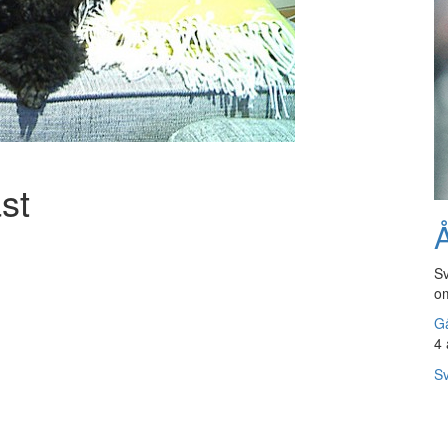
st
Å
Sv
om
Gå
4 
Sv