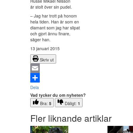
Husse Mikael Nilsson
är stolt över sin pudel.
– Jag har trott på honom
hela tiden. Han är som en
diamant som jag har slipat
och gjort ännu finare,
säger han.
13 januari 2015
Skriv ut
Email
Dela
Vad tycker du om nyheten?
Bra:
5
Dåligt:
1
Fler liknande artiklar