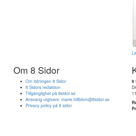
L
Om 8 Sidor
Om tidningen 8 Sidor
8 
8 Sidors redaktion
D
Tillgänglighet på 8sidor.se
1
Ansvarig utgivare:
marie.hillblom@8sidor.se
R
Privacy policy på 8 sidor
P