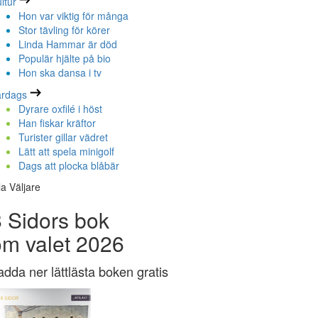
ltur
Hon var viktig för många
Stor tävling för körer
Linda Hammar är död
Populär hjälte på bio
Hon ska dansa i tv
ardags
Dyrare oxfilé i höst
Han fiskar kräftor
Turister gillar vädret
Lätt att spela minigolf
Dags att plocka blåbär
la Väljare
 Sidors bok
om valet 2026
adda ner lättlästa boken gratis