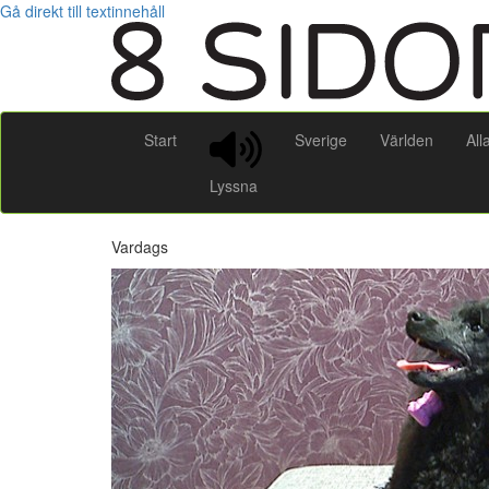
Gå direkt till textinnehåll
Start
Sverige
Världen
All
Lyssna
Vardags