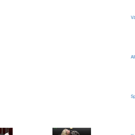
Vä
Al
Sp