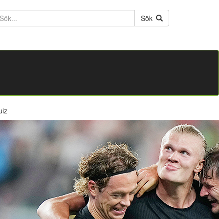
ktext
Sök
uiz