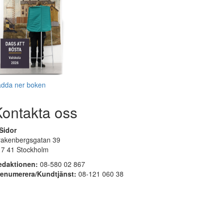
adda ner boken
Kontakta oss
Sidor
rakenbergsgatan 39
17 41 Stockholm
edaktionen:
08-580 02 867
renumerera/Kundtjänst:
08-121 060 38