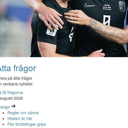
tta frågor
ara på åtta frågor
 veckans nyheter.
 till frågorna
augusti 2026
erige
Regler om värme
Hösten är här
Fler brottslingar grips