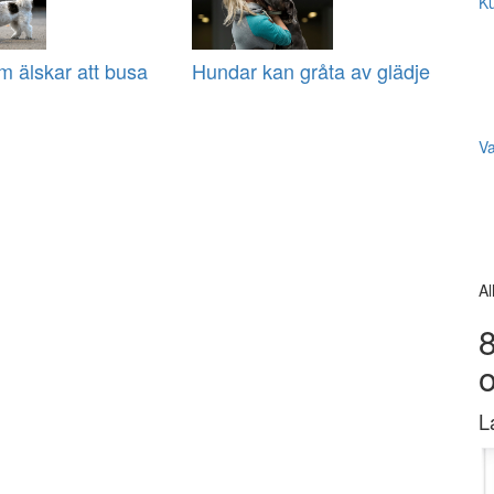
Ku
 älskar att busa
Hundar kan gråta av glädje
V
Al
8
L