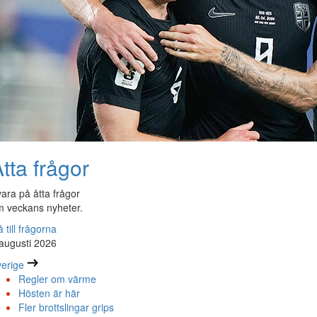
tta frågor
ara på åtta frågor
 veckans nyheter.
 till frågorna
augusti 2026
erige
Regler om värme
Hösten är här
Fler brottslingar grips