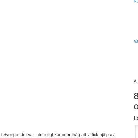
Ku
V
Al
8
L
verige .det var inte roligt.kommer ihåg att vi fick hjälp av