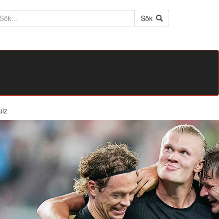
ktext
Sök
uiz