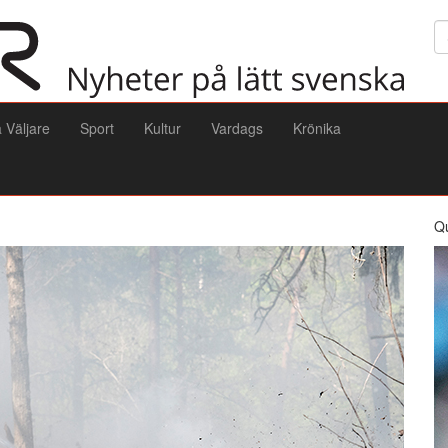
Sö
a Väljare
Sport
Kultur
Vardags
Krönika
Q