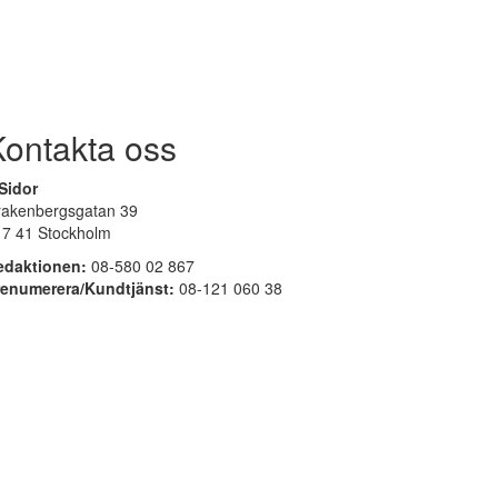
Kontakta oss
Sidor
rakenbergsgatan 39
17 41 Stockholm
edaktionen:
08-580 02 867
renumerera/Kundtjänst:
08-121 060 38