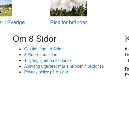
r i Sverige
Risk för bränder
Om 8 Sidor
Om tidningen 8 Sidor
8 
8 Sidors redaktion
D
Tillgänglighet på 8sidor.se
1
Ansvarig utgivare:
marie.hillblom@8sidor.se
R
Privacy policy på 8 sidor
P