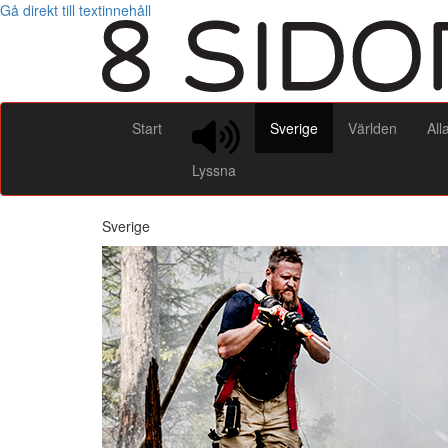
Gå direkt till textinnehåll
Start
Sverige
Världen
All
Lyssna
Sverige