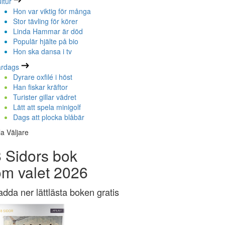
ltur
Hon var viktig för många
Stor tävling för körer
Linda Hammar är död
Populär hjälte på bio
Hon ska dansa i tv
ardags
Dyrare oxfilé i höst
Han fiskar kräftor
Turister gillar vädret
Lätt att spela minigolf
Dags att plocka blåbär
la Väljare
 Sidors bok
om valet 2026
adda ner lättlästa boken gratis