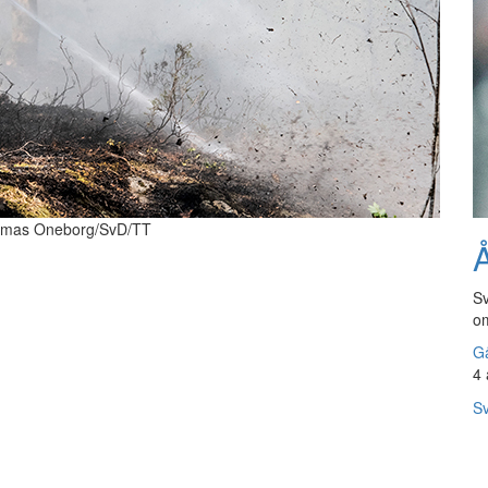
: Tomas Oneborg/SvD/TT
Å
Sv
om
Gå
4 
Sv