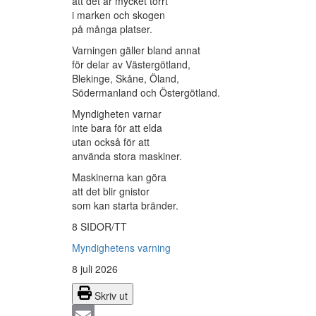
att det är mycket torrt
i marken och skogen
på många platser.
Varningen gäller bland annat
för delar av Västergötland,
Blekinge, Skåne, Öland,
Södermanland och Östergötland.
Myndigheten varnar
inte bara för att elda
utan också för att
använda stora maskiner.
Maskinerna kan göra
att det blir gnistor
som kan starta bränder.
8 SIDOR/TT
Myndighetens varning
8 juli 2026
Skriv ut