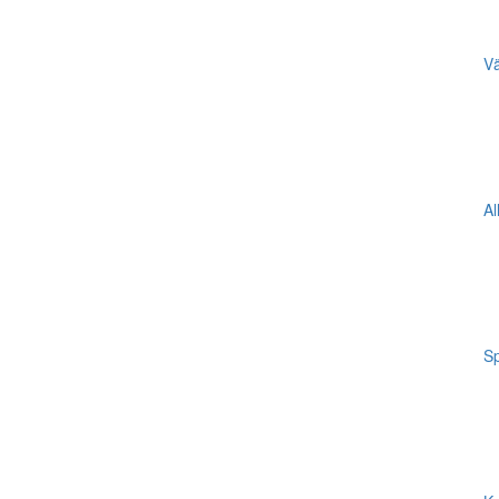
Vä
Al
Sp